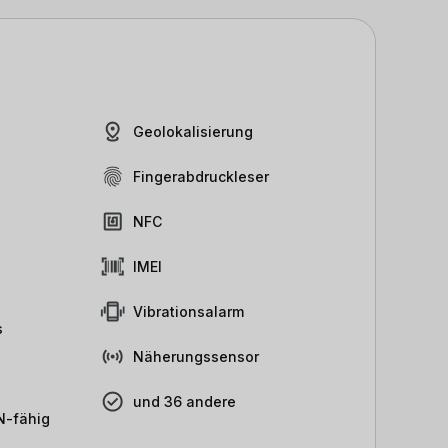
Geolokalisierung
Fingerabdruckleser
NFC
IMEI
Vibrationsalarm
s
Näherungssensor
und 36 andere
-fähig