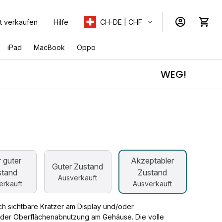
t verkaufen
Hilfe
CH-DE | CHF
iPad
MacBook
Oppo
WEG!
b
 guter
Akzeptabler
Guter Zustand
stand
Zustand
Ausverkauft
erkauft
Ausverkauft
ch sichtbare Kratzer am Display und/oder
der Oberflächenabnutzung am Gehäuse. Die volle