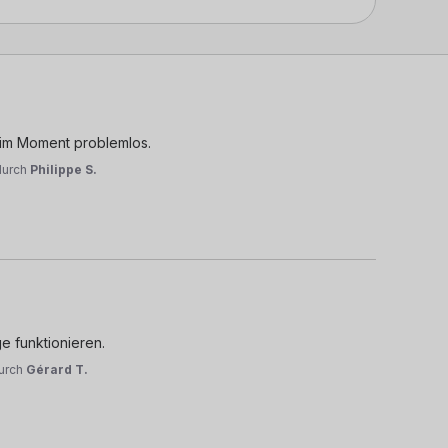
t im Moment problemlos.
durch
Philippe S.
ge funktionieren.
urch
Gérard T.