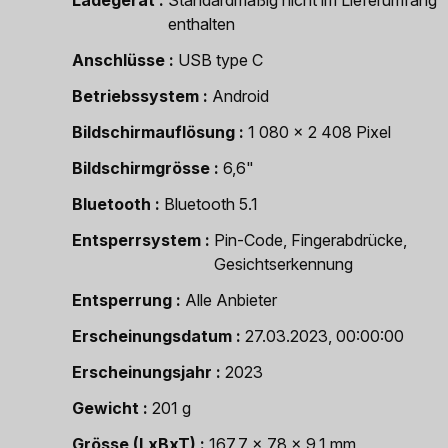
Ladegerät
Standardmäßig nicht im Lieferumfang
enthalten
Anschlüsse
USB type C
Betriebssystem
Android
Bildschirmauflösung
1 080 x 2 408 Pixel
Bildschirmgrösse
6,6"
Bluetooth
Bluetooth 5.1
Entsperrsystem
Pin-Code, Fingerabdrücke,
Gesichtserkennung
Entsperrung
Alle Anbieter
Erscheinungsdatum
27.03.2023, 00:00:00
Erscheinungsjahr
2023
Gewicht
201 g
Grösse (LxBxT)
167,7 x 78 x 9,1 mm