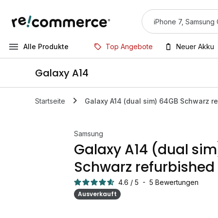
Alle Produkte
Top Angebote
Neuer Akku
Galaxy A14
Startseite
Galaxy A14 (dual sim) 64GB Schwarz r
Samsung
Galaxy A14 (dual si
Schwarz refurbished
4.6
/
5
-
5
Bewertungen
Ausverkauft