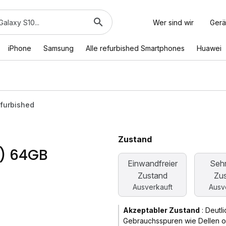
Wer sind wir
Gerä
iPhone
Samsung
Alle refurbished Smartphones
Huawei
efurbished
Zustand
m) 64GB
Einwandfreier
Sehr
Zustand
Zu
Ausverkauft
Ausv
Akzeptabler Zustand
:
Deutli
Gebrauchsspuren wie Dellen o