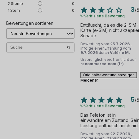
2
Sterne
0
3
/
1
Stern
0
Verifizierte Bewertung
Bewertungen sortieren
Enttäuscht, da es die 2. SIM-
Karte (e-SIM) nicht akzeptiert
Schade
Bewertung vom
25.7.2026
,
infolge einer Erfahrung vom
9.7.2026
durch
Valérie M.
Ursprünglich veröffentlicht auf
recommerce.com (fr)
Originalbewertung anzeigen
Melden
5
/
Verifizierte Bewertung
Das Telefon ist in 
einwandfreiem Zustand. Sein
Leistung enttäuscht mich nich
Bewertung vom
22.7.2026
,
infolge einer Erfahrung vom