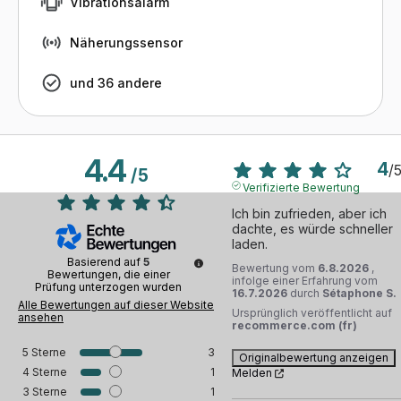
Vibrationsalarm
Näherungssensor
und 36 andere
4.4
4
/
/
5
Verifizierte Bewertung
Ich bin zufrieden, aber ich 
dachte, es würde schneller 
laden.
Basierend auf
5
Bewertung vom
6.8.2026
,
Bewertungen, die einer
infolge einer Erfahrung vom
Prüfung unterzogen wurden
16.7.2026
durch
Sétaphone S.
Alle Bewertungen auf dieser Website
Ursprünglich veröffentlicht auf
ansehen
recommerce.com (fr)
5
Sterne
3
Originalbewertung anzeigen
4
Sterne
1
Melden
3
Sterne
1