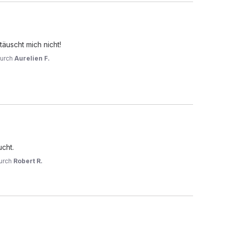
täuscht mich nicht!
urch
Aurelien F.
cht.
urch
Robert R.