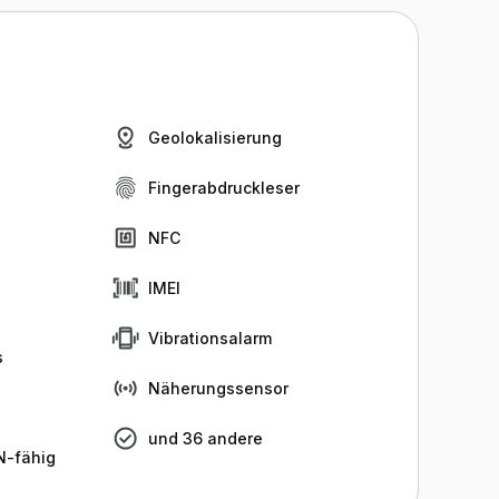
Geolokalisierung
Fingerabdruckleser
NFC
IMEI
Vibrationsalarm
s
Näherungssensor
und 36 andere
-fähig