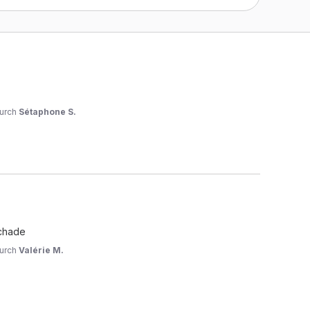
urch
Sétaphone S.
Schade
urch
Valérie M.