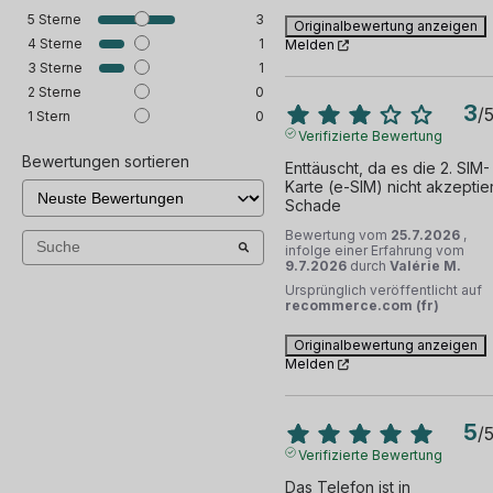
5
Sterne
3
Originalbewertung anzeigen
4
Sterne
1
Melden
3
Sterne
1
2
Sterne
0
3
/
1
Stern
0
Verifizierte Bewertung
Bewertungen sortieren
Enttäuscht, da es die 2. SIM-
Karte (e-SIM) nicht akzeptiert
Schade
Bewertung vom
25.7.2026
,
infolge einer Erfahrung vom
9.7.2026
durch
Valérie M.
Ursprünglich veröffentlicht auf
recommerce.com (fr)
Originalbewertung anzeigen
Melden
5
/
Verifizierte Bewertung
Das Telefon ist in 