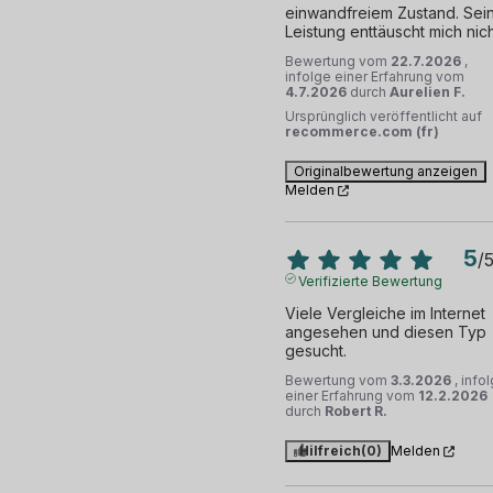
einwandfreiem Zustand. Sein
Leistung enttäuscht mich nich
Bewertung vom
22.7.2026
,
infolge einer Erfahrung vom
4.7.2026
durch
Aurelien F.
Ursprünglich veröffentlicht auf
recommerce.com (fr)
Originalbewertung anzeigen
Melden
5
/
Verifizierte Bewertung
Viele Vergleiche im Internet 
angesehen und diesen Typ 
gesucht.
Bewertung vom
3.3.2026
, info
einer Erfahrung vom
12.2.2026
durch
Robert R.
Hilfreich
(0)
Melden