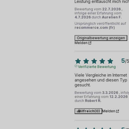
Leistung enttäuscht mich nich
Bewertung vom
22.7.2026
,
infolge einer Erfahrung vom
4.7.2026
durch
Aurelien F.
Ursprünglich veröffentlicht auf
recommerce.com (fr)
Originalbewertung anzeigen
Melden
5
/
Verifizierte Bewertung
Viele Vergleiche im Internet 
angesehen und diesen Typ 
gesucht.
Bewertung vom
3.3.2026
, info
einer Erfahrung vom
12.2.2026
durch
Robert R.
Hilfreich
(0)
Melden