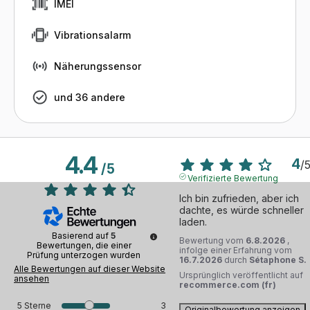
IMEI
Vibrationsalarm
Näherungssensor
und 36 andere
4.4
4
/
/
5
Verifizierte Bewertung
Ich bin zufrieden, aber ich 
dachte, es würde schneller 
laden.
Basierend auf
5
Bewertung vom
6.8.2026
,
Bewertungen, die einer
infolge einer Erfahrung vom
Prüfung unterzogen wurden
16.7.2026
durch
Sétaphone S.
Alle Bewertungen auf dieser Website
Ursprünglich veröffentlicht auf
ansehen
recommerce.com (fr)
5
Sterne
3
Originalbewertung anzeigen