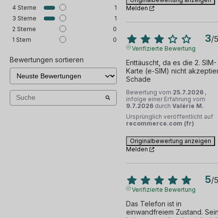
4
Sterne
1
Melden
3
Sterne
1
2
Sterne
0
3
/
1
Stern
0
Verifizierte Bewertung
Bewertungen sortieren
Enttäuscht, da es die 2. SIM-
Karte (e-SIM) nicht akzeptiert
Schade
Bewertung vom
25.7.2026
,
infolge einer Erfahrung vom
9.7.2026
durch
Valérie M.
Ursprünglich veröffentlicht auf
recommerce.com (fr)
Originalbewertung anzeigen
Melden
5
/
Verifizierte Bewertung
Das Telefon ist in 
einwandfreiem Zustand. Sein