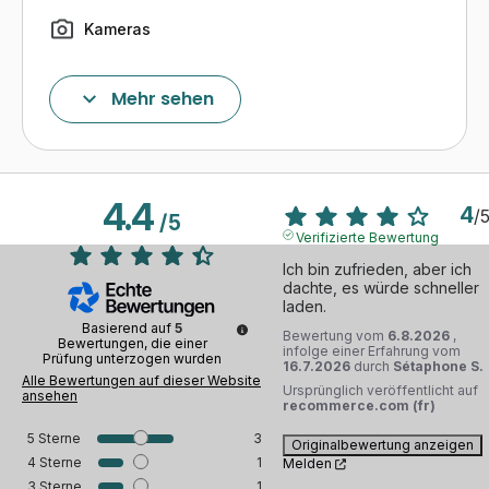
Kameras
Kameras
Mehr sehen
Flash
Lautsprecher
4.4
4
/
/
5
Mikrofon
Verifizierte Bewertung
Ich bin zufrieden, aber ich 
Lautstärkeknöpfe, Ein-/Ausschalter, ...
dachte, es würde schneller 
laden.
Ladegerätanschluss
Basierend auf
5
Bewertung vom
6.8.2026
,
Bewertungen, die einer
infolge einer Erfahrung vom
Prüfung unterzogen wurden
16.7.2026
durch
Sétaphone S.
Bluetooth
Alle Bewertungen auf dieser Website
Ursprünglich veröffentlicht auf
ansehen
recommerce.com (fr)
3G/4G/5G und WLAN-fähig
5
Sterne
3
Originalbewertung anzeigen
4
Sterne
1
Melden
Geolokalisierung
3
Sterne
1