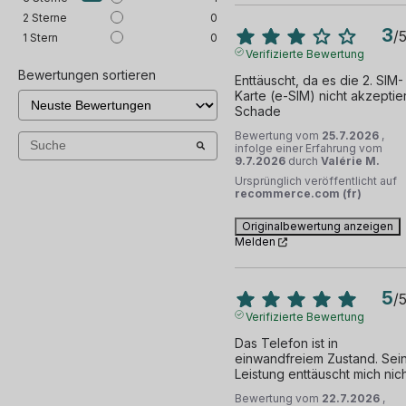
2
Sterne
0
Fingerabdruckleser
3
/
1
Stern
0
Verifizierte Bewertung
NFC
Bewertungen sortieren
Enttäuscht, da es die 2. SIM-
Karte (e-SIM) nicht akzeptiert
IMEI
Schade
Bewertung vom
25.7.2026
,
Vibrationsalarm
infolge einer Erfahrung vom
9.7.2026
durch
Valérie M.
Ursprünglich veröffentlicht auf
Näherungssensor
recommerce.com (fr)
Originalbewertung anzeigen
und 36 andere
Melden
5
/
Verifizierte Bewertung
Das Telefon ist in 
einwandfreiem Zustand. Sein
Leistung enttäuscht mich nich
Bewertung vom
22.7.2026
,