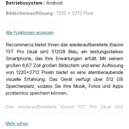
Betriebssystem
Android
Bildschirmauflösung
1220 x 2712 Pixel
Bildschirmgrösse
6,67"
Alle Funktionen anzeigen
Bluetooth
Bluetooth 5.4
Entsperrsystem
Pin-Code, Fingerabdrücke,
Recommerce bietet Ihnen das wiederaufbereitete Xiaomi
Gesichtserkennung
13T Pro (dual sim) 512GB Blau, ein leistungsstarkes
Smartphone, das Ihre Erwartungen erfüllt. Mit seinem
Entsperrung
Alle Anbieter
großen 6,67 Zoll großen Bildschirm und einer Auflösung
Erscheinungsdatum
26.09.2023, 00:00:00
von 1220x2712 Pixeln bietet es eine atemberaubende
visuelle Erfahrung. Das Gerät verfügt über 512 GB
Erscheinungsjahr
2023
Speicherplatz, sodass Sie Ihre Musik, Fotos und Apps
Gewicht
206 g
problemlos speichern können.
Grösse (LxBxT)
162,2 x 75,7 x 8,5,mm
Das wiederaufbereitete Xiaomi 13T Pro (dual sim)
Kamera
50 megapixel
512GB Blau ist mit Bluetooth 5.4 ausgestattet, was eine
stabile und schnelle Verbindung zu anderen Geräten
Konnektivität
Mehr sehen
5G
ermöglicht. Es unterstützt auch NFC, was das Bezahlen