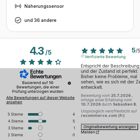
Näherungssensor
und 36 andere
4.3
5
/
/
5
Verifizierte Bewertung
Entspricht der Beschreibung 
und der Zustand ist perfekt.

Bisher keine Probleme, mal 
sehen, wie es sich mit der Zei
Basierend auf
10
entwickelt.
Bewertungen, die einer
Prüfung unterzogen wurden
Bewertung vom
25.7.2026
,
Alle Bewertungen auf dieser Website
infolge einer Erfahrung vom
ansehen
10.7.2026
durch
Sebastien B.
Ursprünglich veröffentlicht auf
5
Sterne
4
recommerce.com (fr)
4
Sterne
5
Originalbewertung anzeigen
3
Sterne
1
Melden
2
Sterne
0