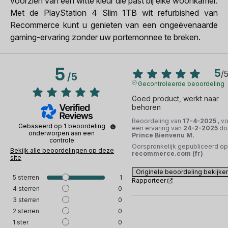
voorzien van een witte kleur die past bij elke woonkamer.
Met de PlayStation 4 Slim 1TB wit refurbished van
Recommerce kunt u genieten van een ongeëvenaarde
gaming-ervaring zonder uw portemonnee te breken.
5
5
/
/
5
Gecontroleerde beoordeling
Goed product, werkt naar 
behoren
Beoordeling van
17-4-2025
, v
Gebaseerd op
1
beoordeling
een ervaring van
24-2-2025
do
onderworpen aan een
Prince Bienvenu M.
controle
Oorspronkelijk gepubliceerd op
Bekijk alle beoordelingen op deze
recommerce.com (fr)
site
Originele beoordeling bekijke
5
sterren
1
Rapporteer
4
sterren
0
3
sterren
0
2
sterren
0
1
ster
0