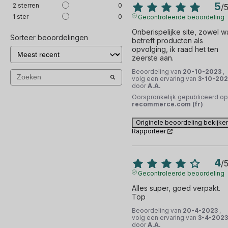
5
2
sterren
0
/
1
ster
0
Gecontroleerde beoordeling
Onberispelijke site, zowel wa
Sorteer beoordelingen
betreft producten als 
opvolging, ik raad het ten 
zeerste aan.
Beoordeling van
20-10-2023
,
volg een ervaring van
3-10-202
door
A.A.
Oorspronkelijk gepubliceerd op
recommerce.com (fr)
Originele beoordeling bekijke
Rapporteer
4
/
Gecontroleerde beoordeling
Alles super, goed verpakt. 
Top
Beoordeling van
20-4-2023
,
volg een ervaring van
3-4-2023
door
A.A.