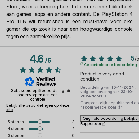
Store, waar u toegang heef tot een enorme bibliotheek
aan games, apps en andere content. De PlayStation 4
Pro 1TB wit refurbished is een must-have voor elke
gamer die op zoek is naar een hoogwaardige console
tegen een aantrekkelijke prijs.
4.6
5
/
/
5
Gecontroleerde beoordeling
Product in very good 
condition
Beoordeling van
10-11-2024
,
Gebaseerd op
5
beoordeling
volg een ervaring van
23-10-
onderworpen aan een
2024
door
E.E.
controle
Oorspronkelijk gepubliceerd op
Bekijk alle beoordelingen op deze
recommerce.com (fr)
site
Originele beoordeling bekijke
5
sterren
3
Rapporteer
4
sterren
2
3
sterren
0