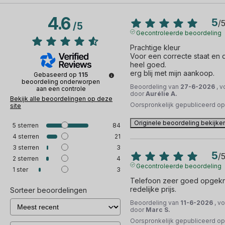
4.6
5
/
/
5
Gecontroleerde beoordeling
Prachtige kleur

Voor een correcte staat en de 
heel goed.

erg blij met mijn aankoop.
Gebaseerd op
115
beoordeling onderworpen
Beoordeling van
27-6-2026
, 
aan een controle
door
Aurélie A.
Bekijk alle beoordelingen op deze
Oorspronkelijk gepubliceerd o
site
Originele beoordeling bekijke
5
sterren
84
4
sterren
21
3
sterren
3
5
/
2
sterren
4
Gecontroleerde beoordeling
1
ster
3
Telefoon zeer goed opgekna
redelijke prijs.
Sorteer beoordelingen
Beoordeling van
11-6-2026
, v
door
Marc S.
Oorspronkelijk gepubliceerd o