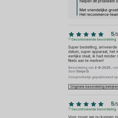
helpen dit probleem op
Met vriendelijke groet.
Het recommerce-tea
5
/
Gecontroleerde beoordeling
Super bestelling, arriveerd
datum, super apparaat, het w
eerlijke staat, ik had minde
Niets aan te merken!
Beoordeling van
2-8-2025
, vo
door
Dalys D.
Oorspronkelijk gepubliceerd o
Originele beoordeling bekijke
5
/
Gecontroleerde beoordeling
Voor zover we nu kunnen zien