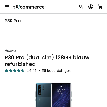
P30 Pro
Huawei
P30 Pro (dual sim) 128GB blauw
refurbished
4.6
/
5
-
115
beoordelingen