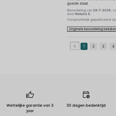
goede staat.
Beoordeling van
29-7-2025
, v
door
Natalia S.
Oorspronkelijk gepubliceerd o
Originele beoordeling bekijke
1
2
3
4
Wettelijke garantie van 3
30 dagen bedenktijd
jaar