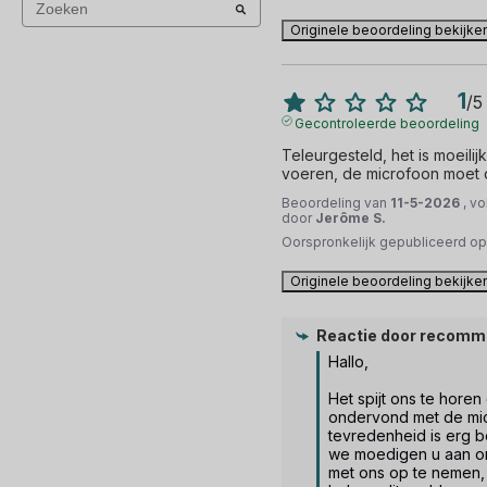
Originele beoordeling bekijke
1
/
5
Gecontroleerde beoordeling
Teleurgesteld, het is moeili
voeren, de microfoon moet d
Beoordeling van
11-5-2026
, v
door
Jerôme S.
Oorspronkelijk gepubliceerd o
Originele beoordeling bekijke
Reactie door
recomm
Hallo,

Het spijt ons te horen
ondervond met de mic
tevredenheid is erg be
we moedigen u aan om
met ons op te nemen,