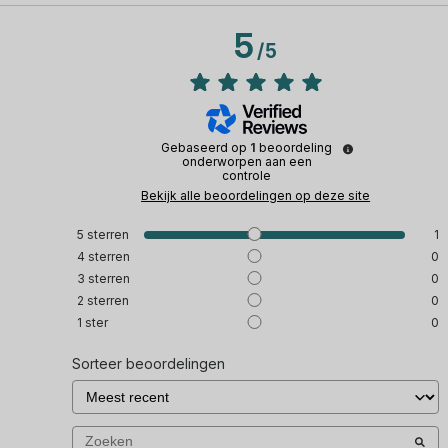
5
/
5
Gebaseerd op
1
beoordeling
onderworpen aan een
controle
Bekijk alle beoordelingen op deze site
5
sterren
1
4
sterren
0
3
sterren
0
2
sterren
0
1
ster
0
Sorteer beoordelingen