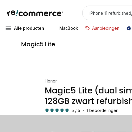
Alle producten
MacBook
Aanbiedingen
Magic5 Lite
Honor
Magic5 Lite (dual si
128GB zwart refurbis
5
/
5
-
1
beoordelingen