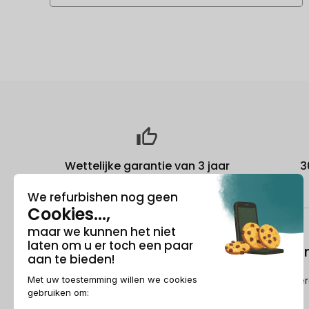
Wettelijke garantie van 3 jaar
3
Over ons
Refurbishi
Wie is Recommerce®?
Hoe Recommerc
refurbished?
Sponsorship