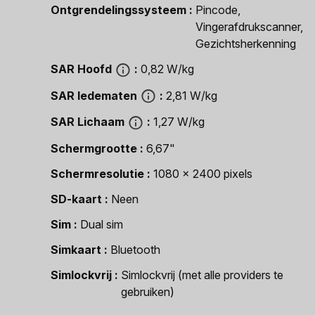
Ontgrendelingssysteem
Pincode,
Vingerafdrukscanner,
Gezichtsherkenning
SAR Hoofd
0,82 W/kg
SAR ledematen
2,81 W/kg
SAR Lichaam
1,27 W/kg
Schermgrootte
6,67"
Schermresolutie
1080 x 2400 pixels
SD-kaart
Neen
Sim
Dual sim
Simkaart
Bluetooth
Simlockvrij
Simlockvrij (met alle providers te
gebruiken)