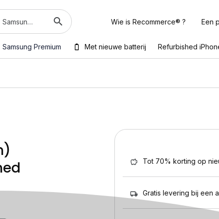
Wie is Recommerce® ?
Een p
Samsung Premium
Met nieuwe batterij
Refurbished iPhon
m)
Tot 70% korting op ni
hed
Gratis levering bij een 