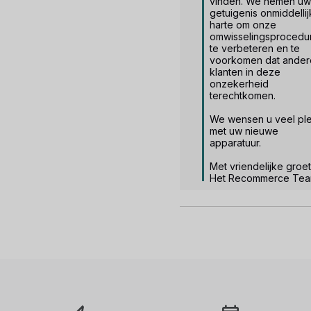
vinden. We nemen uw 
getuigenis onmiddellijk
harte om onze 
omwisselingsprocedur
te verbeteren en te 
voorkomen dat andere
klanten in deze 
onzekerheid 
terechtkomen.

We wensen u veel plez
met uw nieuwe 
apparatuur.

Met vriendelijke groet,
Het Recommerce Te