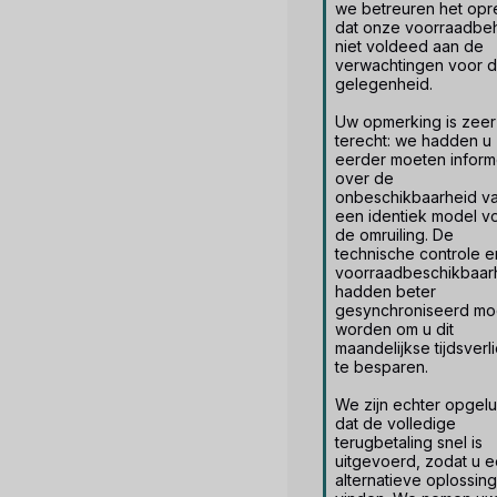
we betreuren het opre
dat onze voorraadbeh
niet voldeed aan de 
verwachtingen voor d
gelegenheid.

Uw opmerking is zeer 
terecht: we hadden u 
eerder moeten inform
over de 
onbeschikbaarheid va
een identiek model vo
de omruiling. De 
technische controle e
voorraadbeschikbaarh
hadden beter 
gesynchroniseerd moe
worden om u dit 
maandelijkse tijdsverli
te besparen.

We zijn echter opgeluc
dat de volledige 
terugbetaling snel is 
uitgevoerd, zodat u e
alternatieve oplossing