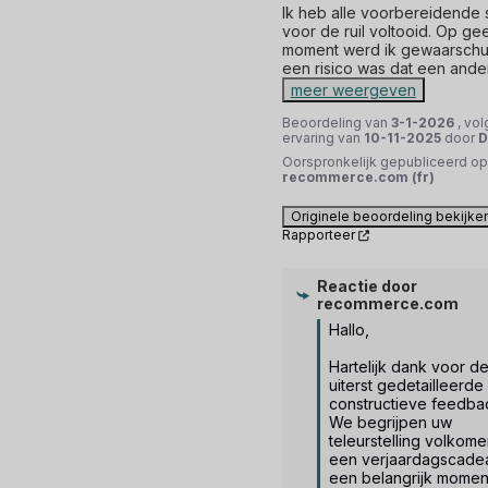
Ik heb alle voorbereidende 
voor de ruil voltooid. Op gee
moment werd ik gewaarschuw
een risico was dat een and
meer weergeven
Beoordeling van
3-1-2026
, vo
ervaring van
10-11-2025
door
D
Oorspronkelijk gepubliceerd op
recommerce.com (fr)
Originele beoordeling bekijke
Rapporteer
Reactie door
recommerce.com
Hallo,

Hartelijk dank voor de
uiterst gedetailleerde 
constructieve feedbac
We begrijpen uw 
teleurstelling volkomen
een verjaardagscadeau
een belangrijk moment