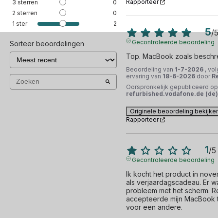
Rapporteer
3
sterren
0
2
sterren
0
1
ster
2
5
/
Gecontroleerde beoordeling
Sorteer beoordelingen
Top. MacBook zoals beschr
Beoordeling van
1-7-2026
, vo
ervaring van
18-6-2026
door
R
Oorspronkelijk gepubliceerd op
refurbished.vodafone.de (de)
Originele beoordeling bekijke
Rapporteer
1
/
5
Gecontroleerde beoordeling
Ik kocht het product in nov
als verjaardagscadeau. Er w
probleem met het scherm. 
accepteerde mijn MacBook te
voor een andere. 
