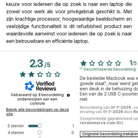
keuze voor iedereen die op zoek is naar een laptop die
zowel voor werk als voor privégebruik geschikt is. Met
zijn krachtige processor, hoogwaardige beeldscherm en
veelzijdige functionaliteit is dit refurbished product een
waardevolle aanwinst voor iedereen die op zoek is naar
een betrouwbare en efficiënte laptop.
2.3
1
/
5
/
5
Gecontroleerde beoordeling
De bestelde Macbook was in
goede staat", maar werd gel
een deuk in de behuizing doo
Een van de 2 USB C-poorten
Gebaseerd op
3
beoordeling
niet.
onderworpen aan een
controle
Beoordeling van
31-7-2026
, v
Bekijk alle beoordelingen op deze
ervaring van
11-7-2026
door
Ro
site
Oorspronkelijk gepubliceerd op
recommerce.com (fr)
5
sterren
1
4
sterren
0
Originele beoordeling bekijke