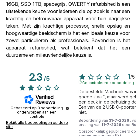
16GB, SSD 1TB, spacegrijs, QWERTY refurbished is een
uitstekende keuze voor iedereen die op zoek is naar een
krachtig en betrouwbaar apparaat voor hun dagelijkse
taken. Met zijn krachtige processor, snelle opslag en
hoogwaardige beeldscherm is het een ideale keuze voor
zowel particulieren als professionals. Bovendien is het
apparaat refurbished, wat betekent dat het een
duurzame en milieuvriendelijke keuze is.
2.3
1
/
5
/
5
Gecontroleerde beoordeling
De bestelde Macbook was in
goede staat", maar werd gel
een deuk in de behuizing doo
Een van de 2 USB C-poorten
Gebaseerd op
3
beoordeling
niet.
onderworpen aan een
controle
Beoordeling van
31-7-2026
, v
Bekijk alle beoordelingen op deze
ervaring van
11-7-2026
door
Ro
site
Oorspronkelijk gepubliceerd op
recommerce.com (fr)