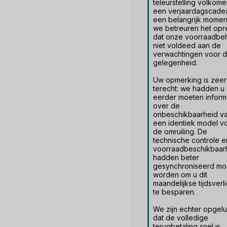
teleurstelling volkomen
een verjaardagscadeau
een belangrijk moment
we betreuren het opre
dat onze voorraadbeh
niet voldeed aan de 
verwachtingen voor d
gelegenheid.

Uw opmerking is zeer 
terecht: we hadden u 
eerder moeten inform
over de 
onbeschikbaarheid va
een identiek model vo
de omruiling. De 
technische controle e
voorraadbeschikbaarh
hadden beter 
gesynchroniseerd moe
worden om u dit 
maandelijkse tijdsverli
te besparen.

We zijn echter opgeluc
dat de volledige 
terugbetaling snel is 