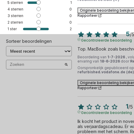
5
sterren
1
4
sterren
0
Originele beoordeling bekijke
Rapporteer
3
sterren
0
2
sterren
0
1
ster
2
5
/
Gecontroleerde beoordeling
Sorteer beoordelingen
Top. MacBook zoals beschr
Beoordeling van
1-7-2026
, vo
ervaring van
18-6-2026
door
R
Oorspronkelijk gepubliceerd op
refurbished.vodafone.de (de)
Originele beoordeling bekijke
Rapporteer
1
/
5
Gecontroleerde beoordeling
Ik kocht het product in nov
als verjaardagscadeau. Er w
probleem met het scherm. 