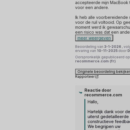
accepteerde mijn MacBook te
voor een andere. 

Ik heb alle voorbereidende 
voor de ruil voltooid. Op gee
moment werd ik gewaarschuw
een risico was dat een and
meer weergeven
Beoordeling van
3-1-2026
, vo
ervaring van
10-11-2025
door
D
Oorspronkelijk gepubliceerd op
recommerce.com (fr)
Originele beoordeling bekijke
Rapporteer
Reactie door
recommerce.com
Hallo,

Hartelijk dank voor de
uiterst gedetailleerde 
constructieve feedbac
We begrijpen uw 