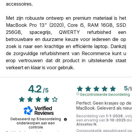
accessoires.
Met zijn robuuste ontwerp en premium materiaal is het
MacBook Pro 13" (2020), Core i5, RAM 16GB, SSD
256GB, spacegrijs, QWERTY refurbished een
betrouwbare en duurzame keuze voor iedereen die op
zoek is naar een krachtige en efficiënte laptop. Dankzij
de zorgvuldige refurbishment van Recommerce kunt u
erop vertrouwen dat dit product in uitstekende staat
verkeert en klaar is voor gebruik.
4.2
5
/
/
5
Gecontroleerde beoordeling
Perfect. Geen krasjes op de 
MacBook. Geleverd als nieu
Beoordeling van
1-1-2026
, vol
Gebaseerd op
5
beoordeling
een ervaring van
3-10-2025
do
onderworpen aan een
Aïssatou N.
controle
Oorspronkelijk gepubliceerd op