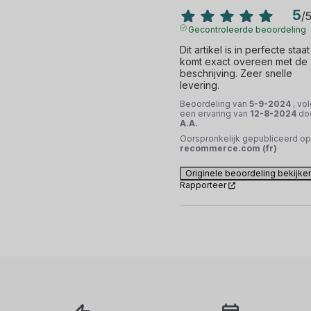
5
/
Gecontroleerde beoordeling
Dit artikel is in perfecte staat
komt exact overeen met de 
beschrijving. Zeer snelle 
levering.
Beoordeling van
5-9-2024
, vo
een ervaring van
12-8-2024
do
A.A.
Oorspronkelijk gepubliceerd op
recommerce.com (fr)
Originele beoordeling bekijke
Rapporteer