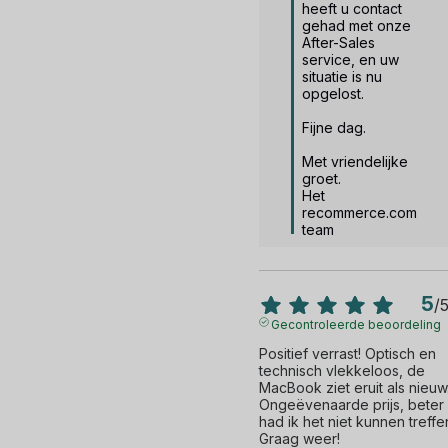
heeft u contact 
gehad met onze 
After-Sales 
service, en uw 
situatie is nu 
opgelost.

Fijne dag.

Met vriendelijke 
groet.

Het 
recommerce.com 
team
5
/
Gecontroleerde beoordeling
Positief verrast! Optisch en 
technisch vlekkeloos, de 
MacBook ziet eruit als nieuw.
Ongeëvenaarde prijs, beter 
had ik het niet kunnen treffen
Graag weer!