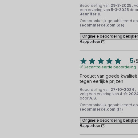
Beoordeling van
29-3-2025
, v
een ervaring van
5-3-2025
doo
Jennifer D.
Oorspronkelijk gepubliceerd op
recommerce.com (de)
Originele beoordeling bekijke
Rapporteer
5
/
Gecontroleerde beoordeling
Product van goede kwaliteit 
tegen eerlijke prijzen
Beoordeling van
27-10-2024
,
volg een ervaring van
4-9-202
door
A.B.
Oorspronkelijk gepubliceerd op
recommerce.com (fr)
Originele beoordeling bekijke
Rapporteer