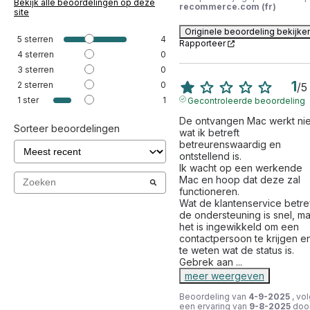
Bekijk alle beoordelingen op deze
recommerce.com (fr)
site
Originele beoordeling bekijke
5
sterren
4
Rapporteer
4
sterren
0
3
sterren
0
1
2
sterren
0
/
5
1
ster
1
Gecontroleerde beoordeling
De ontvangen Mac werkt niet
Sorteer beoordelingen
wat ik betreft 
betreurenswaardig en 
ontstellend is.

Ik wacht op een werkende 
Mac en hoop dat deze zal 
functioneren.

Wat de klantenservice betreft
de ondersteuning is snel, ma
het is ingewikkeld om een 
contactpersoon te krijgen en
te weten wat de status is.

Gebrek aan 
...
meer weergeven
Beoordeling van
4-9-2025
, vo
een ervaring van
9-8-2025
doo