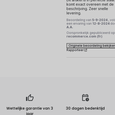
komt exact overeen met de 
beschrijving. Zeer snelle 
levering.
Beoordeling van
5-9-2024
, vo
een ervaring van
12-8-2024
do
A.A.
Oorspronkelijk gepubliceerd op
recommerce.com (fr)
Originele beoordeling bekijke
Rapporteer
Wettelijke garantie van 3
30 dagen bedenktijd
jaar