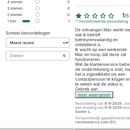
4
sterren
0
3
sterren
0
1
2
sterren
0
/
5
1
ster
1
Gecontroleerde beoordeling
De ontvangen Mac werkt niet
Sorteer beoordelingen
wat ik betreft 
betreurenswaardig en 
ontstellend is.

Ik wacht op een werkende 
Mac en hoop dat deze zal 
functioneren.

Wat de klantenservice betreft
de ondersteuning is snel, ma
het is ingewikkeld om een 
contactpersoon te krijgen en
te weten wat de status is.

Gebrek aan 
...
meer weergeven
Beoordeling van
4-9-2025
, vo
een ervaring van
9-8-2025
doo
Xavier L.
Oorspronkelijk gepubliceerd op
recommerce.com (fr)