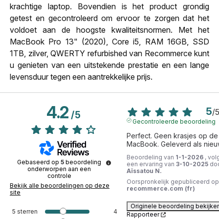
krachtige laptop. Bovendien is het product grondig
getest en gecontroleerd om ervoor te zorgen dat het
voldoet aan de hoogste kwaliteitsnormen. Met het
MacBook Pro 13" (2020), Core i5, RAM 16GB, SSD
1TB, zilver, QWERTY refurbished van Recommerce kunt
u genieten van een uitstekende prestatie en een lange
levensduur tegen een aantrekkelijke prijs.
4.2
5
/
/
5
Gecontroleerde beoordeling
Perfect. Geen krasjes op de 
MacBook. Geleverd als nieu
Beoordeling van
1-1-2026
, vol
Gebaseerd op
5
beoordeling
een ervaring van
3-10-2025
do
onderworpen aan een
Aïssatou N.
controle
Oorspronkelijk gepubliceerd op
Bekijk alle beoordelingen op deze
recommerce.com (fr)
site
Originele beoordeling bekijke
5
sterren
4
Rapporteer