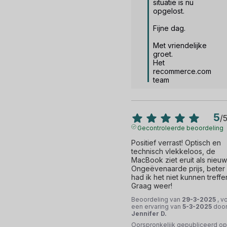
situatie is nu 
opgelost.

Fijne dag.

Met vriendelijke 
groet.

Het 
recommerce.com 
team
5
/
Gecontroleerde beoordeling
Positief verrast! Optisch en 
technisch vlekkeloos, de 
MacBook ziet eruit als nieuw.
Ongeëvenaarde prijs, beter 
had ik het niet kunnen treffen
Graag weer!
Beoordeling van
29-3-2025
, v
een ervaring van
5-3-2025
doo
Jennifer D.
Oorspronkelijk gepubliceerd op