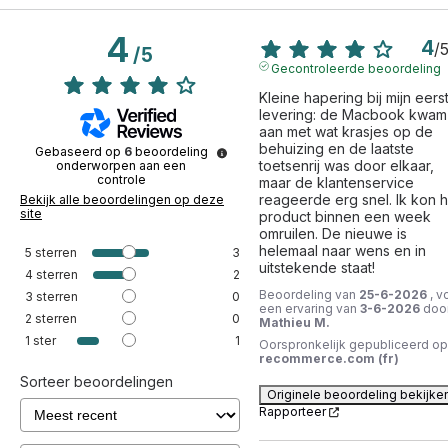
4
4
/
/
5
Gecontroleerde beoordeling
Kleine hapering bij mijn eerst
levering: de Macbook kwam 
aan met wat krasjes op de 
behuizing en de laatste 
Gebaseerd op
6
beoordeling
toetsenrij was door elkaar, 
onderworpen aan een
controle
maar de klantenservice 
reageerde erg snel. Ik kon he
Bekijk alle beoordelingen op deze
site
product binnen een week 
omruilen. De nieuwe is 
helemaal naar wens en in 
5
sterren
3
uitstekende staat!
4
sterren
2
Beoordeling van
25-6-2026
, v
3
sterren
0
een ervaring van
3-6-2026
doo
2
sterren
0
Mathieu M.
1
ster
1
Oorspronkelijk gepubliceerd op
recommerce.com (fr)
Sorteer beoordelingen
Originele beoordeling bekijke
Rapporteer