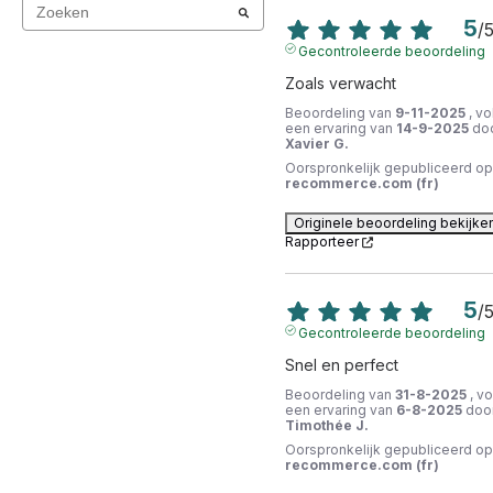
5
/
Gecontroleerde beoordeling
Zoals verwacht
Beoordeling van
9-11-2025
, vo
een ervaring van
14-9-2025
do
Xavier G.
Oorspronkelijk gepubliceerd op
recommerce.com (fr)
Originele beoordeling bekijke
Rapporteer
5
/
Gecontroleerde beoordeling
Snel en perfect
Beoordeling van
31-8-2025
, v
een ervaring van
6-8-2025
doo
Timothée J.
Oorspronkelijk gepubliceerd op
recommerce.com (fr)