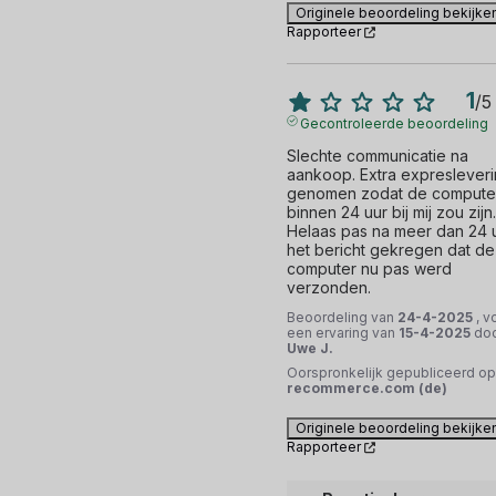
Originele beoordeling bekijke
Rapporteer
1
/
5
Gecontroleerde beoordeling
Slechte communicatie na 
aankoop. Extra expresleveri
genomen zodat de computer
binnen 24 uur bij mij zou zijn. 
Helaas pas na meer dan 24 u
het bericht gekregen dat de 
computer nu pas werd 
verzonden.
Beoordeling van
24-4-2025
, v
een ervaring van
15-4-2025
do
Uwe J.
Oorspronkelijk gepubliceerd op
recommerce.com (de)
Originele beoordeling bekijke
Rapporteer