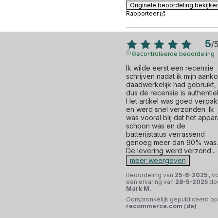
Originele beoordeling bekijke
Rapporteer
5
/
Gecontroleerde beoordeling
Ik wilde eerst een recensie 
schrijven nadat ik mijn aanko
daadwerkelijk had gebruikt, 
dus de recensie is authentiek
Het artikel was goed verpakt
en werd snel verzonden. Ik 
was vooral blij dat het appara
schoon was en de 
batterijstatus verrassend 
genoeg meer dan 90% was. 
De levering werd verzond
...
meer weergeven
Beoordeling van
25-6-2025
, v
een ervaring van
28-5-2025
do
Mark M.
Oorspronkelijk gepubliceerd op
recommerce.com (de)