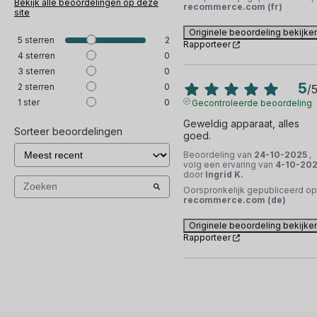
Bekijk alle beoordelingen op deze
recommerce.com (fr)
site
Originele beoordeling bekijke
5
sterren
2
Rapporteer
4
sterren
0
3
sterren
0
5
2
sterren
0
/
1
ster
0
Gecontroleerde beoordeling
Geweldig apparaat, alles 
Sorteer beoordelingen
goed.
Beoordeling van
24-10-2025
,
volg een ervaring van
4-10-20
door
Ingrid K.
Oorspronkelijk gepubliceerd op
recommerce.com (de)
Originele beoordeling bekijke
Rapporteer