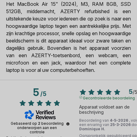
Het MacBook Air 15" (2024), M3, RAM 8GB, SSD
512GB, middernacht, AZERTY refurbished is een
uitstekende keuze voor iedereen die op zoek is naar een
hoogwaardige laptop tegen een aantrekkelijke prijs. Met
zijn krachtige processor, snelle opslag en hoogwaardige
beeldscherm is dit apparaat ideaal voor zware taken en
dagelijks gebruik. Bovendien is het apparaat voorzien
van een AZERTY-toetsenbord, een webcam, een
microfoon en een jack, waardoor het een complete
laptop is voor al uw computerbehoeften.
5
5
/
/
5
Gecontroleerde beoordeling
Apparaat voldoet aan de 
beschrijving
Beoordeling van
4-5-2026
, vo
Gebaseerd op
2
beoordeling
een ervaring van
25-3-2026
do
onderworpen aan een
Dominique H.
controle
Oorspronkelijk gepubliceerd op