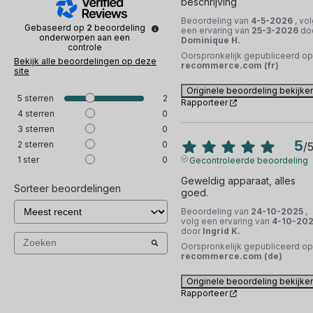
beschrijving
Beoordeling van
4-5-2026
, vo
Gebaseerd op
2
beoordeling
een ervaring van
25-3-2026
do
onderworpen aan een
Dominique H.
controle
Oorspronkelijk gepubliceerd op
Bekijk alle beoordelingen op deze
recommerce.com (fr)
site
Originele beoordeling bekijke
5
sterren
2
Rapporteer
4
sterren
0
3
sterren
0
5
2
sterren
0
/
1
ster
0
Gecontroleerde beoordeling
Geweldig apparaat, alles 
Sorteer beoordelingen
goed.
Beoordeling van
24-10-2025
,
volg een ervaring van
4-10-20
door
Ingrid K.
Oorspronkelijk gepubliceerd op
recommerce.com (de)
Originele beoordeling bekijke
Rapporteer