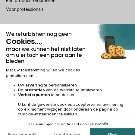
Een product retourneren
Voor professionals
100% beveiligde betaling
Wettelijke vermeldingen & AG
Beheer van cookies
Algemene verkoopvoorwaarden
Persoonsgegevens
Toegankelijkheid
Sitemap
BE-NL | €
© 2009-2026 RECOMMERCE - Alle rechten voorbehouden.