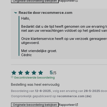
Originele beoordeling bekijken
Rapporteer
Reactie door
recommerce.com
Hallo, 

Bedankt dat u de tijd heeft genomen om uw ervaring te 
niet aan uw verwachtingen voldoet op het gebied van e
Onze klantenservice heeft op uw verzoek gereageerd, 
uitgevoerd.

Met vriendelijke groet.

Cédric
5
/
5
Gecontroleerde beoordeling
Bestelling was heel eenvoudig
Beoordeling van
12-6-2025
, volg een ervaring van
26-5-2025
doo
Oorspronkelijk gepubliceerd op
recommerce.com (de)
Originele beoordeling bekijken
Rapporteer