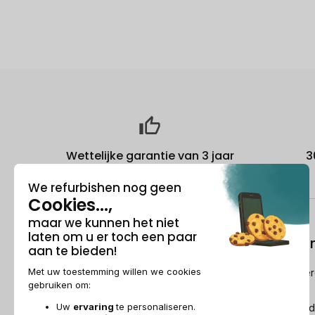
Wettelijke garantie van 3 jaar
3
Over ons
Refurbishi
Wie is Recommerce®?
Hoe Recommerc
refurbished?
Sponsorship
De Refurbished
Dit wordt over ons gezegd