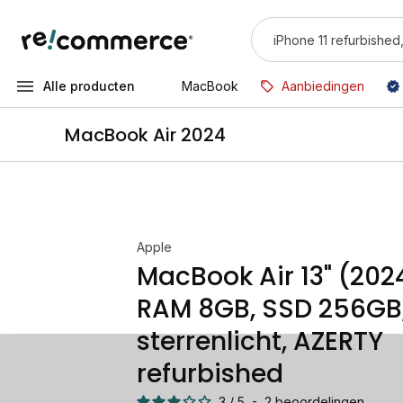
Alle producten
MacBook
Aanbiedingen
MacBook Air 2024
Apple
MacBook Air 13" (2024
RAM 8GB, SSD 256GB
sterrenlicht, AZERTY
refurbished
3
/
5
-
2
beoordelingen