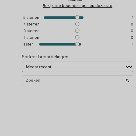
Bekijk alle beoordelingen op deze site
5
sterren
1
4
sterren
0
3
sterren
0
2
sterren
0
1
ster
1
Sorteer beoordelingen