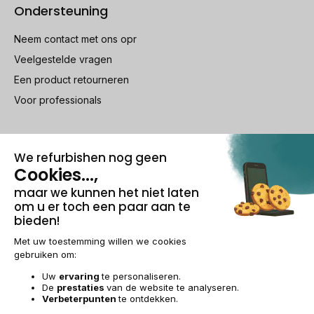
Ondersteuning
Neem contact met ons opr
Veelgestelde vragen
Een product retourneren
Voor professionals
100% beveiligde betaling
Wettelijke vermeldingen & AG
Beheer van cookies
Algemene verkoopvoorwaarden
Persoonsgegevens
Toegankelijkheid
Sitemap
BE-NL | €