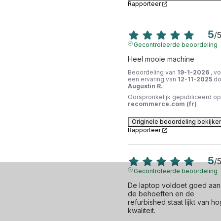
Rapporteer
5
/
Gecontroleerde beoordeling
Heel mooie machine
Beoordeling van
19-1-2026
, v
een ervaring van
12-11-2025
do
Augustin R.
Oorspronkelijk gepubliceerd op
recommerce.com (fr)
Originele beoordeling bekijke
Rapporteer
5
/
Gecontroleerde beoordeling
De laptop voldoet goed aan 
de behoeften en de 
refurbished staat lijkt van ho
kwaliteit.