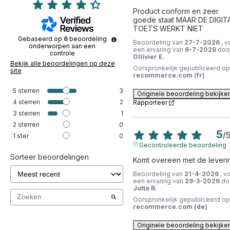
Product conform en zeer 
goede staat MAAR DE DIGITA
TOETS WERKT NIET
Gebaseerd op
6
beoordeling
Beoordeling van
27-7-2026
, v
onderworpen aan een
een ervaring van
6-7-2026
doo
controle
Ollivier E.
Bekijk alle beoordelingen op deze
Oorspronkelijk gepubliceerd op
site
recommerce.com (fr)
5
sterren
3
Originele beoordeling bekijke
4
sterren
2
Rapporteer
3
sterren
1
2
sterren
0
5
/
1
ster
0
Gecontroleerde beoordeling
Sorteer beoordelingen
Komt overeen met de leveri
Beoordeling van
21-4-2026
, v
een ervaring van
29-3-2026
do
Jutta R.
Oorspronkelijk gepubliceerd op
recommerce.com (de)
Originele beoordeling bekijke