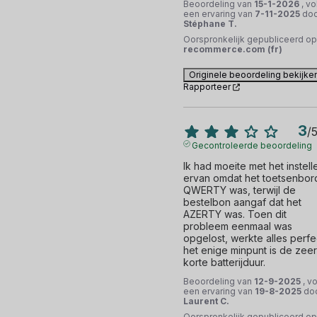
Beoordeling van
15-1-2026
, vo
een ervaring van
7-11-2025
doo
Stéphane T.
Oorspronkelijk gepubliceerd op
recommerce.com (fr)
Originele beoordeling bekijke
Rapporteer
3
/
Gecontroleerde beoordeling
Ik had moeite met het instelle
ervan omdat het toetsenbord
QWERTY was, terwijl de 
bestelbon aangaf dat het 
AZERTY was. Toen dit 
probleem eenmaal was 
opgelost, werkte alles perfec
het enige minpunt is de zeer 
korte batterijduur.
Beoordeling van
12-9-2025
, v
een ervaring van
19-8-2025
do
Laurent C.
Oorspronkelijk gepubliceerd op