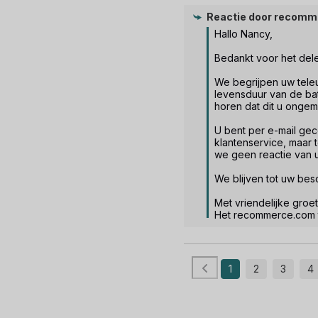
Reactie door
recomm
Hallo Nancy,

Bedankt voor het dele
We begrijpen uw teleur
levensduur van de batte
horen dat dit u ongem
U bent per e-mail gec
klantenservice, maar 
we geen reactie van u
We blijven tot uw besc
Met vriendelijke groet.
Het recommerce.com
1
2
3
4