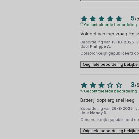
5
/
Gecontroleerde beoordeling
Voldoet aan mijn vraag. En s
Beoordeling van
13-10-2025
, 
door
Philippe A.
Oorspronkelijk gepubliceerd o
Originele beoordeling bekijke
3
/
Gecontroleerde beoordeling
Batterij loopt erg snel leeg
Beoordeling van
26-8-2025
, v
door
Nancy D.
Oorspronkelijk gepubliceerd o
Originele beoordeling bekijke