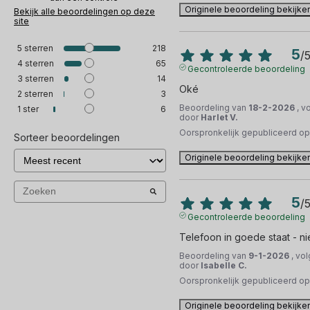
Originele beoordeling bekijke
Bekijk alle beoordelingen op deze
site
5
sterren
218
5
/
4
sterren
65
Gecontroleerde beoordeling
3
sterren
14
Oké
2
sterren
3
Beoordeling van
18-2-2026
, v
1
ster
6
door
Harlet V.
Oorspronkelijk gepubliceerd o
Sorteer beoordelingen
Originele beoordeling bekijke
5
/
Gecontroleerde beoordeling
Telefoon in goede staat - n
Beoordeling van
9-1-2026
, vo
door
Isabelle C.
Oorspronkelijk gepubliceerd o
Originele beoordeling bekijke