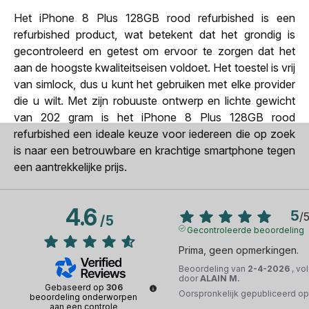
Het iPhone 8 Plus 128GB rood refurbished is een
refurbished product, wat betekent dat het grondig is
gecontroleerd en getest om ervoor te zorgen dat het
aan de hoogste kwaliteitseisen voldoet. Het toestel is vrij
van simlock, dus u kunt het gebruiken met elke provider
die u wilt. Met zijn robuuste ontwerp en lichte gewicht
van 202 gram is het iPhone 8 Plus 128GB rood
refurbished een ideale keuze voor iedereen die op zoek
is naar een betrouwbare en krachtige smartphone tegen
een aantrekkelijke prijs.
4.6
5
/
/
5
Gecontroleerde beoordeling
Prima, geen opmerkingen.
Beoordeling van
2-4-2026
, vo
door
ALAIN M.
Gebaseerd op
306
Oorspronkelijk gepubliceerd o
beoordeling onderworpen
aan een controle