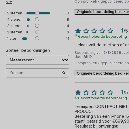
Oorspronkelijk gepubliceerd o
site
Originele beoordeling bekijke
5
sterren
61
4
sterren
8
3
sterren
4
1
/
5
2
sterren
3
Gecontroleerde beoordeling
1
ster
11
Helaas valt de telefoon af en
Sorteer beoordelingen
Beoordeling van
2-8-2026
, vo
door
Ali D.
Oorspronkelijk gepubliceerd o
Originele beoordeling bekijke
1
/
5
Gecontroleerde beoordeling
Te mijden. CONTRACT NIE
PRODUCT.

Bestelling van een iPhone 15
staat" betaald voor €699,90.
Resultaat bij ontvangst:
