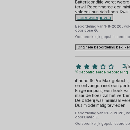
Batterijconditie wordt weerg
terwijl Recommerce een min
volgens hun richtlijnen. Kwali
meer weergeven
Beoordeling van
1-8-2026
, vo
door
José G.
Oorspronkelijk gepubliceerd o
Originele beoordeling bekijke
3
/
Gecontroleerde beoordeling
iPhone 15 Pro Max gekocht, p
en ontvangen met een perfec
Enige minpunt, een hoek van
maar de hoes zal het verber
De batterij was minimaal vere
Dus middelmatig tevreden
Beoordeling van
31-7-2026
, v
door
David E.
Oorspronkelijk gepubliceerd o