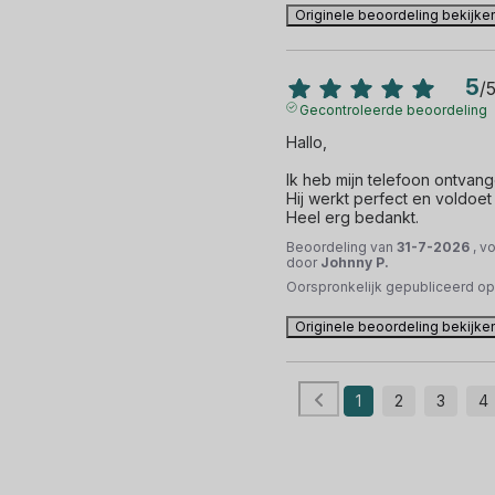
Originele beoordeling bekijke
5
/
Gecontroleerde beoordeling
Hallo,

Ik heb mijn telefoon ontvange
Hij werkt perfect en voldoet
Heel erg bedankt.
Beoordeling van
31-7-2026
, v
door
Johnny P.
Oorspronkelijk gepubliceerd o
Originele beoordeling bekijke
1
2
3
4