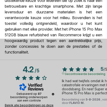
uitstekende keuze voor iedereen die op zoek is naar een
betrouwbare en krachtige smartphone. Met zijn lange
levensduur en duurzame materialen is het een
verantwoorde keuze voor het milieu. Bovendien is het
toestel volledig ontgrendeld, waardoor u het kunt
gebruiken met elke provider. Met het iPhone 15 Pro Max
512GB blauw refurbished van Recommerce krijgt u een
hoogwaardig product tegen een aantrekkelijke prijs,
zonder concessies te doen aan de prestaties of de
functionaliteit.
4.2
5
/
/
5
Gecontroleerde beoordeling
Ik had wat twijfels omdat ik 
catastrofale ervaringen met 
doodsbang. En nee! Super erva
iPhone 15 Pro Max is perfect
Gebaseerd op
87
beoordeling onderworpen
Beoordeling van
5-8-2026
, vo
aan een controle
door
FLAVIO M.
Bekijk alle beoordelingen op deze