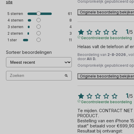
Oorspronkelijk gepubliceerd o
site
Originele beoordeling bekijke
5
sterren
61
4
sterren
8
3
sterren
4
1
/
5
2
sterren
3
Gecontroleerde beoordeling
1
ster
11
Helaas valt de telefoon af en
Sorteer beoordelingen
Beoordeling van
2-8-2026
, vo
door
Ali D.
Oorspronkelijk gepubliceerd o
Originele beoordeling bekijke
1
/
5
Gecontroleerde beoordeling
Te mijden. CONTRACT NIE
PRODUCT.

Bestelling van een iPhone 15
staat" betaald voor €699,90.
Resultaat bij ontvangst:
