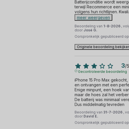
Batterijconditie wordt weerg
terwijl Recommerce een min
volgens hun richtlijnen. Kwali
meer weergeven
Beoordeling van
1-8-2026
, vo
door
José G.
Oorspronkelijk gepubliceerd o
Originele beoordeling bekijke
3
/
Gecontroleerde beoordeling
iPhone 15 Pro Max gekocht, p
en ontvangen met een perfec
Enige minpunt, een hoek van
maar de hoes zal het verber
De batterij was minimaal vere
Dus middelmatig tevreden
Beoordeling van
31-7-2026
, v
door
David E.
Oorspronkelijk gepubliceerd o