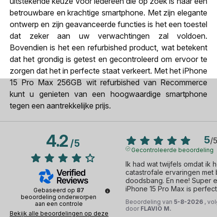
uitstekende keuze voor iedereen die op zoek is naar een
betrouwbare en krachtige smartphone. Met zijn elegante
ontwerp en zijn geavanceerde functies is het een toestel
dat zeker aan uw verwachtingen zal voldoen.
Bovendien is het een refurbished product, wat betekent
dat het grondig is getest en gecontroleerd om ervoor te
zorgen dat het in perfecte staat verkeert. Met het iPhone
15 Pro Max 256GB wit refurbished van Recommerce
kunt u genieten van een hoogwaardige smartphone
tegen een aantrekkelijke prijs.
4.2
5
/
/
5
Gecontroleerde beoordeling
Ik had wat twijfels omdat ik 
catastrofale ervaringen met 
doodsbang. En nee! Super erva
iPhone 15 Pro Max is perfect
Gebaseerd op
87
beoordeling onderworpen
Beoordeling van
5-8-2026
, vo
aan een controle
door
FLAVIO M.
Bekijk alle beoordelingen op deze