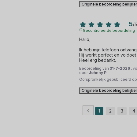
Originele beoordeling bekijke
5
/
Gecontroleerde beoordeling
Hallo,

Ik heb mijn telefoon ontvange
Hij werkt perfect en voldoet
Heel erg bedankt.
Beoordeling van
31-7-2026
, v
door
Johnny P.
Oorspronkelijk gepubliceerd o
Originele beoordeling bekijke
1
2
3
4