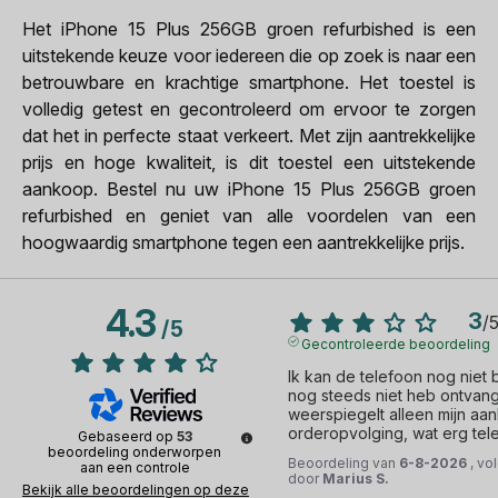
Het iPhone 15 Plus 256GB groen refurbished is een
uitstekende keuze voor iedereen die op zoek is naar een
betrouwbare en krachtige smartphone. Het toestel is
volledig getest en gecontroleerd om ervoor te zorgen
dat het in perfecte staat verkeert. Met zijn aantrekkelijke
prijs en hoge kwaliteit, is dit toestel een uitstekende
aankoop. Bestel nu uw iPhone 15 Plus 256GB groen
refurbished en geniet van alle voordelen van een
hoogwaardig smartphone tegen een aantrekkelijke prijs.
4.3
3
/
/
5
Gecontroleerde beoordeling
Ik kan de telefoon nog niet 
nog steeds niet heb ontvan
weerspiegelt alleen mijn aa
orderopvolging, wat erg teleu
Gebaseerd op
53
beoordeling onderworpen
Beoordeling van
6-8-2026
, vo
aan een controle
door
Marius S.
Bekijk alle beoordelingen op deze