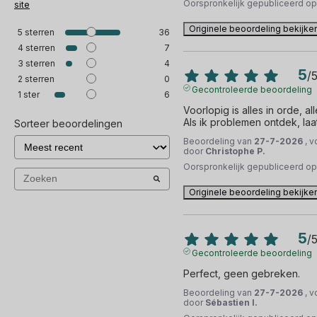
Oorspronkelijk gepubliceerd o
site
Originele beoordeling bekijke
5
sterren
36
4
sterren
7
3
sterren
4
5
/
2
sterren
0
Gecontroleerde beoordeling
1
ster
6
Voorlopig is alles in orde, all
Als ik problemen ontdek, laa
Sorteer beoordelingen
Beoordeling van
27-7-2026
, 
door
Christophe P.
Oorspronkelijk gepubliceerd o
Originele beoordeling bekijke
5
/
Gecontroleerde beoordeling
Perfect, geen gebreken.
Beoordeling van
27-7-2026
, 
door
Sébastien I.