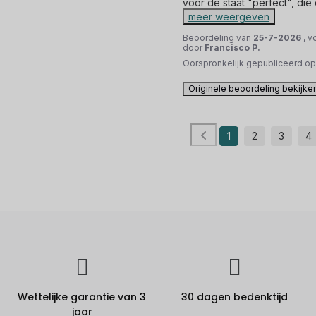
voor de staat "perfect", die
meer weergeven
Beoordeling van
25-7-2026
, v
door
Francisco P.
Oorspronkelijk gepubliceerd o
Originele beoordeling bekijke
1
2
3
4
Wettelijke garantie van 3
30 dagen bedenktijd
jaar