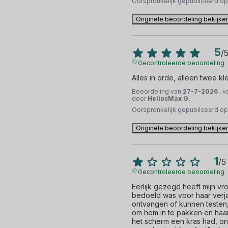
Oorspronkelijk gepubliceerd o
Originele beoordeling bekijke
5
/
Gecontroleerde beoordeling
Alles in orde, alleen twee kl
Beoordeling van
27-7-2026
, 
door
HeliosMax G.
Oorspronkelijk gepubliceerd o
Originele beoordeling bekijke
1
/
5
Gecontroleerde beoordeling
Eerlijk gezegd heeft mijn vr
bedoeld was voor haar verjaa
ontvangen of kunnen testen,
om hem in te pakken en haar 
het scherm een kras had, on