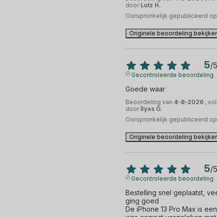
door
Lutz H.
Oorspronkelijk gepubliceerd o
Originele beoordeling bekijke
5
/
Gecontroleerde beoordeling
Goede waar
Beoordeling van
4-8-2026
, vo
door
İlyas Ö.
Oorspronkelijk gepubliceerd o
Originele beoordeling bekijke
5
/
Gecontroleerde beoordeling
Bestelling snel geplaatst, vee
ging goed 

De iPhone 13 Pro Max is een 