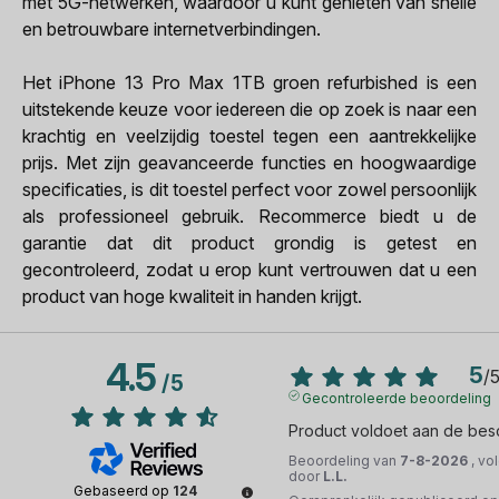
met 5G-netwerken, waardoor u kunt genieten van snelle
en betrouwbare internetverbindingen.
Het iPhone 13 Pro Max 1TB groen refurbished is een
uitstekende keuze voor iedereen die op zoek is naar een
krachtig en veelzijdig toestel tegen een aantrekkelijke
prijs. Met zijn geavanceerde functies en hoogwaardige
specificaties, is dit toestel perfect voor zowel persoonlijk
als professioneel gebruik. Recommerce biedt u de
garantie dat dit product grondig is getest en
gecontroleerd, zodat u erop kunt vertrouwen dat u een
product van hoge kwaliteit in handen krijgt.
4.5
5
/
/
5
Gecontroleerde beoordeling
Product voldoet aan de besc
Beoordeling van
7-8-2026
, vo
door
L.L.
Gebaseerd op
124