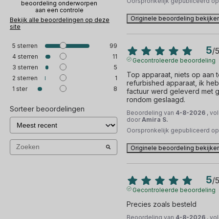
Oorspronkelijk gepubliceerd o
beoordeling onderworpen
aan een controle
Originele beoordeling bekijke
Bekijk alle beoordelingen op deze
site
5
sterren
99
5
/
4
sterren
11
Gecontroleerde beoordeling
3
sterren
5
Top apparaat, niets op aan te
2
sterren
1
refurbished apparaat, ik heb
1
ster
8
factuur werd geleverd met ge
rondom geslaagd.
Sorteer beoordelingen
Beoordeling van
4-8-2026
, vo
door
Amira S.
Oorspronkelijk gepubliceerd o
Originele beoordeling bekijke
5
/
Gecontroleerde beoordeling
Precies zoals besteld
Beoordeling van
4-8-2026
, vo