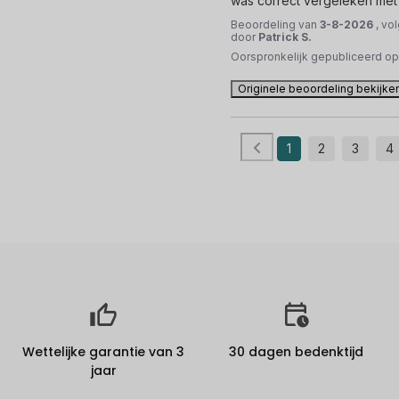
was correct vergeleken met
Beoordeling van
3-8-2026
, vo
door
Patrick S.
Oorspronkelijk gepubliceerd o
Originele beoordeling bekijke
1
2
3
4
Wettelijke garantie van 3
30 dagen bedenktijd
jaar