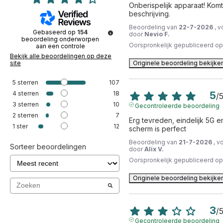
Onberispelijk apparaat! Kom
beschrijving.
Beoordeling van
22-7-2026
, 
Gebaseerd op
154
door
Nevio F.
beoordeling onderworpen
Oorspronkelijk gepubliceerd o
aan een controle
Bekijk alle beoordelingen op deze
site
Originele beoordeling bekijke
5
sterren
107
4
sterren
18
5
/
3
sterren
10
Gecontroleerde beoordeling
2
sterren
7
Erg tevreden, eindelijk 5G en
1
ster
12
scherm is perfect
Beoordeling van
21-7-2026
, v
Sorteer beoordelingen
door
Alix V.
Oorspronkelijk gepubliceerd o
Originele beoordeling bekijke
3
/
Gecontroleerde beoordeling