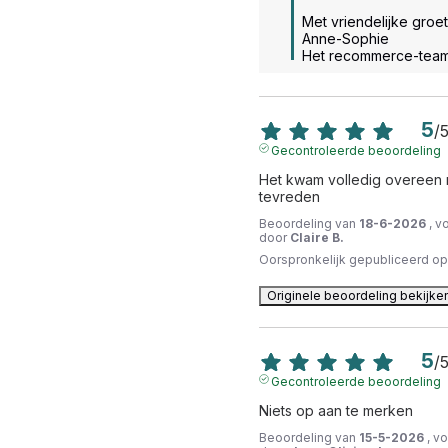
Met vriendelijke groet.
Anne-Sophie

Het recommerce-tea
5
/
Gecontroleerde beoordeling
Het kwam volledig overeen me
tevreden
Beoordeling van
18-6-2026
, v
door
Claire B.
Oorspronkelijk gepubliceerd o
Originele beoordeling bekijke
5
/
Gecontroleerde beoordeling
Niets op aan te merken
Beoordeling van
15-5-2026
, v