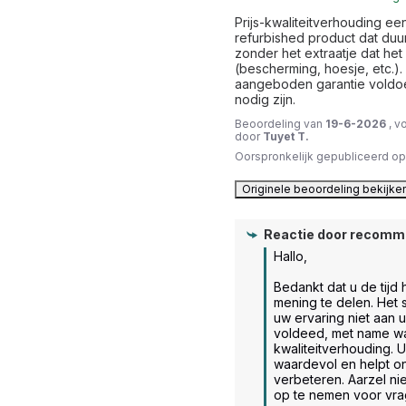
Prijs-kwaliteitverhouding een
refurbished product dat duur
zonder het extraatje dat het
(bescherming, hoesje, etc.).
aangeboden garantie voldoet
nodig zijn.
Beoordeling van
19-6-2026
, v
door
Tuyet T.
Oorspronkelijk gepubliceerd o
Originele beoordeling bekijke
Reactie door
recomm
Hallo,

Bedankt dat u de tijd
mening te delen. Het s
uw ervaring niet aan 
voldeed, met name wat
kwaliteitverhouding. 
waardevol en helpt o
verbeteren. Aarzel nie
op te nemen voor vrag