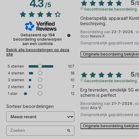
4.3
5
/
/
5
Gecontroleerde beoordeling
Onberispelijk apparaat! Kom
beschrijving.
Beoordeling van
22-7-2026
, 
Gebaseerd op
154
door
Nevio F.
beoordeling onderworpen
Oorspronkelijk gepubliceerd o
aan een controle
Bekijk alle beoordelingen op deze
site
Originele beoordeling bekijke
5
sterren
107
4
sterren
18
5
/
3
sterren
10
Gecontroleerde beoordeling
2
sterren
7
Erg tevreden, eindelijk 5G en
1
ster
12
scherm is perfect
Beoordeling van
21-7-2026
, v
Sorteer beoordelingen
door
Alix V.
Oorspronkelijk gepubliceerd o
Originele beoordeling bekijke