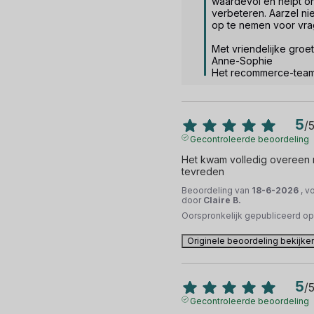
waardevol en helpt o
verbeteren. Aarzel nie
op te nemen voor vrag
Met vriendelijke groet.
Anne-Sophie

Het recommerce-tea
5
/
Gecontroleerde beoordeling
Het kwam volledig overeen me
tevreden
Beoordeling van
18-6-2026
, v
door
Claire B.
Oorspronkelijk gepubliceerd o
Originele beoordeling bekijke
5
/
Gecontroleerde beoordeling