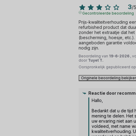
3
/
Gecontroleerde beoordeling
Prijs-kwaliteitverhouding een
refurbished product dat duur
zonder het extraatje dat het
(bescherming, hoesje, etc.).
aangeboden garantie voldoet
nodig zijn.
Beoordeling van
19-6-2026
, v
door
Tuyet T.
Oorspronkelijk gepubliceerd o
Originele beoordeling bekijke
Reactie door
recomm
Hallo,

Bedankt dat u de tijd
mening te delen. Het s
uw ervaring niet aan 
voldeed, met name wat
kwaliteitverhouding. 