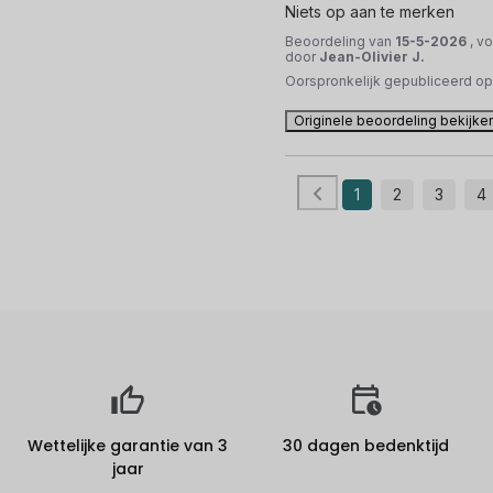
Niets op aan te merken
Beoordeling van
15-5-2026
, v
door
Jean-Olivier J.
Oorspronkelijk gepubliceerd o
Originele beoordeling bekijke
1
2
3
4
Wettelijke garantie van 3
30 dagen bedenktijd
jaar