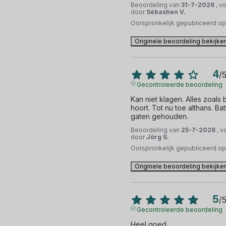
Beoordeling van
31-7-2026
, v
door
Sébastien V.
Oorspronkelijk gepubliceerd o
Originele beoordeling bekijke
4
/
Gecontroleerde beoordeling
Kan niet klagen. Alles zoals
hoort. Tot nu toe althans. Bat
gaten gehouden.
Beoordeling van
25-7-2026
, v
door
Jörg S.
Oorspronkelijk gepubliceerd o
Originele beoordeling bekijke
5
/
Gecontroleerde beoordeling
Heel goed