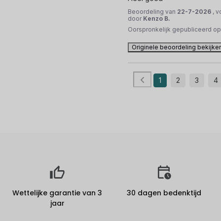
Beoordeling van
22-7-2026
, 
door
Kenzo B.
Oorspronkelijk gepubliceerd o
Originele beoordeling bekijke
1
2
3
4
Wettelijke garantie van 3
30 dagen bedenktijd
jaar