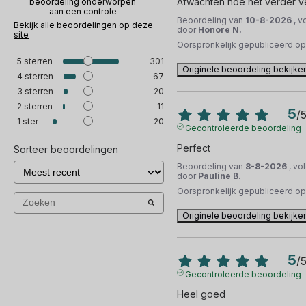
Afwachten hoe het verder ve
beoordeling onderworpen
aan een controle
Beoordeling van
10-8-2026
, v
Bekijk alle beoordelingen op deze
door
Honore N.
site
Oorspronkelijk gepubliceerd o
5
sterren
301
Originele beoordeling bekijke
4
sterren
67
3
sterren
20
2
sterren
11
5
/
1
ster
20
Gecontroleerde beoordeling
Perfect
Sorteer beoordelingen
Beoordeling van
8-8-2026
, vo
door
Pauline B.
Oorspronkelijk gepubliceerd o
Originele beoordeling bekijke
5
/
Gecontroleerde beoordeling
Heel goed