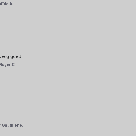
Aïda A.
is erg goed
Roger C.
r
Gauthier R.