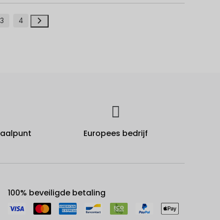
3
4
fhaalpunt
Europees bedrijf
100% beveiligde betaling