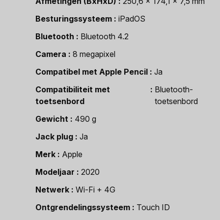
Afmetingen (BxHxD)
250,6 x 174,1 x 7,5 mm
Besturingssysteem
iPadOS
Bluetooth
Bluetooth 4.2
Camera
8 megapixel
Compatibel met Apple Pencil
Ja
Compatibiliteit met
Bluetooth-
toetsenbord
toetsenbord
Gewicht
490 g
Jack plug
Ja
Merk
Apple
Modeljaar
2020
Netwerk
Wi-Fi + 4G
Ontgrendelingssysteem
Touch ID