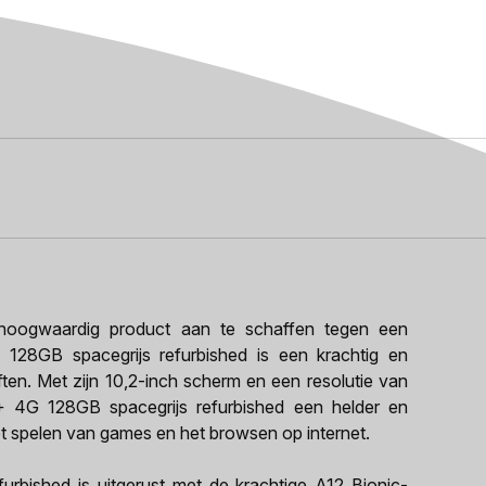
oogwaardig product aan te schaffen tegen een
G 128GB spacegrijs refurbished is een krachtig en
ften. Met zijn 10,2-inch scherm en een resolutie van
+ 4G 128GB spacegrijs refurbished een helder en
 het spelen van games en het browsen op internet.
rbished is uitgerust met de krachtige A12 Bionic-