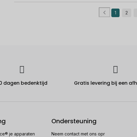
1
2
0 dagen bedenktijd
Gratis levering bij een a
ng
Ondersteuning
e® je apparaten
Neem contact met ons opr