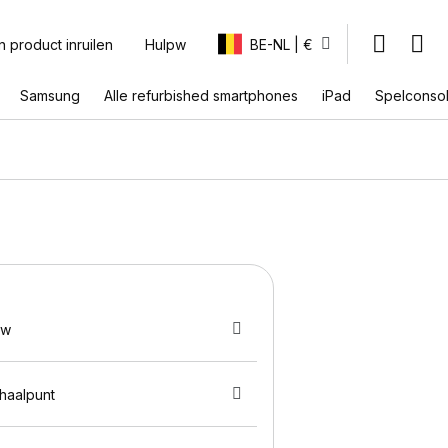
n product inruilen
Hulpw
BE-NL | €
Samsung
Alle refurbished smartphones
iPad
Spelconso
uw
fhaalpunt