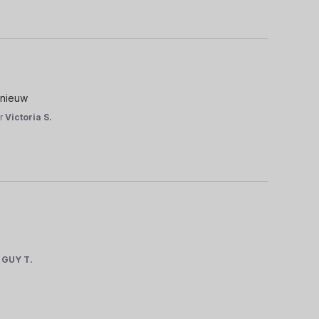
s nieuw
r
Victoria S.
r
GUY T.