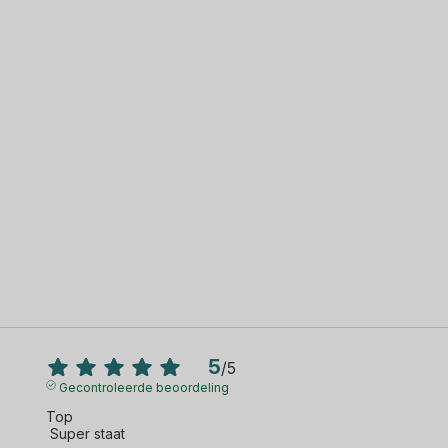
5
/
5
Gecontroleerde beoordeling
Top 

 Super staat