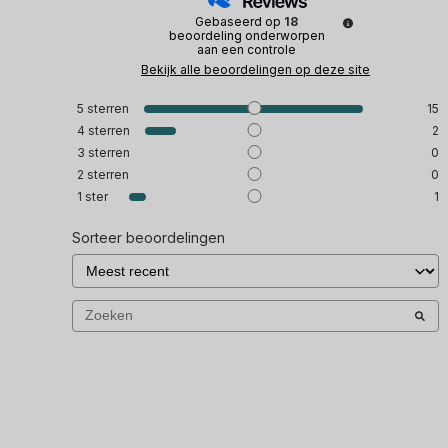
Gebaseerd op
18
beoordeling onderworpen
aan een controle
Bekijk alle beoordelingen op deze site
5
sterren
15
4
sterren
2
3
sterren
0
2
sterren
0
1
ster
1
Sorteer beoordelingen