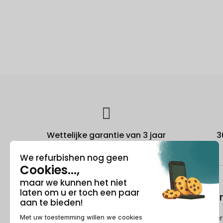
Wettelijke garantie van 3 jaar
3
Over ons
Refurbishi
Wie is Recommerce®?
Hoe Recommerc