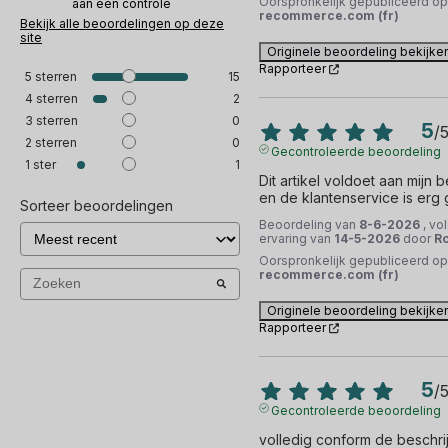
Oorspronkelijk gepubliceerd op
aan een controle
recommerce.com (fr)
Bekijk alle beoordelingen op deze
site
Originele beoordeling bekijke
Rapporteer
5
sterren
15
4
sterren
2
3
sterren
0
5
/
2
sterren
0
Gecontroleerde beoordeling
1
ster
1
Dit artikel voldoet aan mijn 
en de klantenservice is erg
Sorteer beoordelingen
Beoordeling van
8-6-2026
, vo
ervaring van
14-5-2026
door
Ro
Oorspronkelijk gepubliceerd op
recommerce.com (fr)
Originele beoordeling bekijke
Rapporteer
5
/
Gecontroleerde beoordeling
volledig conform de beschri