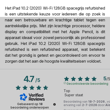
Het iPad 10.2 (2020) Wi-Fi 128GB spacegrijs refurbished
is een uitstekende keuze voor iedereen die op zoek is
naar een betrouwbare en krachtige tablet tegen een
aantrekkelijke prijs. Met zijn krachtige processor, heldere
display en compatibiliteit met het Apple Pencil, is dit
apparaat ideaal voor zowel persoonlijk als professioneel
gebruik. Het iPad 10.2 (2020) Wi-Fi 128GB spacegrijs
refurbished is een refurbished apparaat, wat betekent
dat het grondig is getest en gecontroleerd om ervoor te
zorgen dat het aan de hoogste kwaliteitseisen voldoet.
4.7
5
/
/
5
Gecontroleerde beoordeling
Top 

 Super staat
Beoordeling van
18-7-2026
, v
Gebaseerd op
18
ervaring van
2-7-2026
door
Aï
beoordeling onderworpen