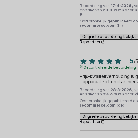
Beoordeling van
17-4-2026
, v
ervaring van
28-3-2026
door
G
R.
Oorspronkelijk gepubliceerd op
recommerce.com (fr)
Originele beoordeling bekijke
Rapporteer
5
/
Gecontroleerde beoordeling
Prijs-kwaliteitverhouding is 
- apparaat ziet eruit als nieu
Beoordeling van
28-3-2026
, v
ervaring van
23-2-2026
door
Vi
Oorspronkelijk gepubliceerd op
recommerce.com (de)
Originele beoordeling bekijke
Rapporteer