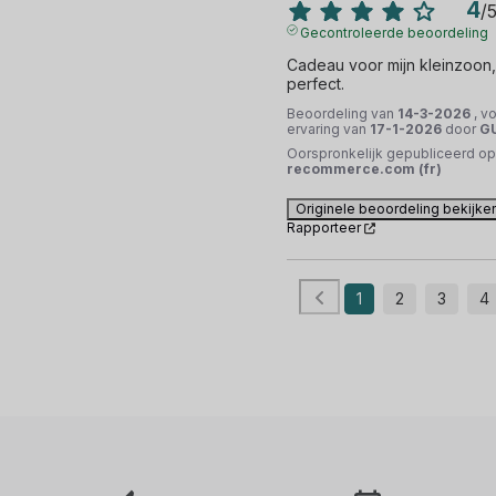
4
/
Gecontroleerde beoordeling
Cadeau voor mijn kleinzoon, h
perfect.
Beoordeling van
14-3-2026
, v
ervaring van
17-1-2026
door
GU
Oorspronkelijk gepubliceerd op
recommerce.com (fr)
Originele beoordeling bekijke
Rapporteer
1
2
3
4