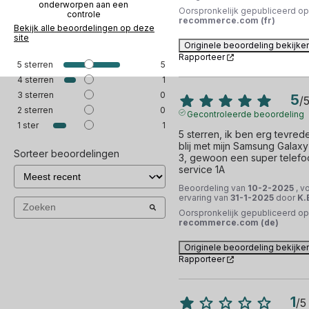
onderworpen aan een
Oorspronkelijk gepubliceerd op
controle
recommerce.com (fr)
Bekijk alle beoordelingen op deze
site
Originele beoordeling bekijke
Rapporteer
5
sterren
5
4
sterren
1
3
sterren
0
5
/
2
sterren
0
Gecontroleerde beoordeling
1
ster
1
5 sterren, ik ben erg tevrede
blij met mijn Samsung Galaxy 
Sorteer beoordelingen
3, gewoon een super telefoo
service 1A
Beoordeling van
10-2-2025
, v
ervaring van
31-1-2025
door
K.
Oorspronkelijk gepubliceerd op
recommerce.com (de)
Originele beoordeling bekijke
Rapporteer
1
/
5