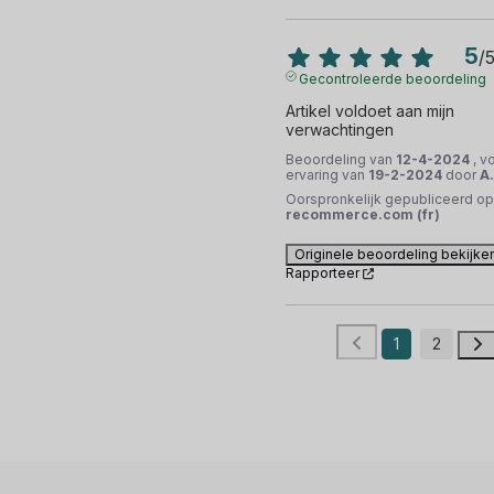
5
/
Gecontroleerde beoordeling
Artikel voldoet aan mijn 
verwachtingen
Beoordeling van
12-4-2024
, v
ervaring van
19-2-2024
door
A.
Oorspronkelijk gepubliceerd op
recommerce.com (fr)
Originele beoordeling bekijke
Rapporteer
1
2