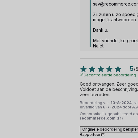
sav@recommerce.com
Zij zullen u zo spoedig
mogelijk antwoorden. 

Dank u. 

Met vriendelijke groet,
Najet
5
/
Gecontroleerde beoordeling
Goed ontvangen. Zeer goede 
Voldoet aan de beschrijving. 
zeer tevreden.
Beoordeling van
10-8-2024
, v
ervaring van
8-7-2024
door
A.
Oorspronkelijk gepubliceerd op
recommerce.com (fr)
Originele beoordeling bekijke
Rapporteer