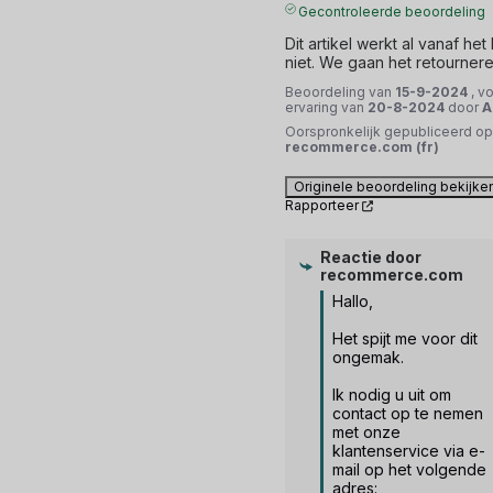
Gecontroleerde beoordeling
Dit artikel werkt al vanaf het 
niet. We gaan het retourner
Beoordeling van
15-9-2024
, v
ervaring van
20-8-2024
door
A
Oorspronkelijk gepubliceerd op
recommerce.com (fr)
Originele beoordeling bekijke
Rapporteer
Reactie door
recommerce.com
Hallo, 

Het spijt me voor dit 
ongemak. 

Ik nodig u uit om 
contact op te nemen 
met onze 
klantenservice via e-
mail op het volgende 
adres: 