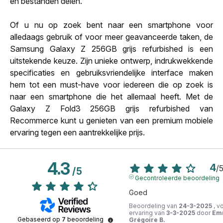
en bestanden delen.
Of u nu op zoek bent naar een smartphone voor
alledaags gebruik of voor meer geavanceerde taken, de
Samsung Galaxy Z 256GB grijs refurbished is een
uitstekende keuze. Zijn unieke ontwerp, indrukwekkende
specificaties en gebruiksvriendelijke interface maken
hem tot een must-have voor iedereen die op zoek is
naar een smartphone die het allemaal heeft. Met de
Galaxy Z Fold3 256GB grijs refurbished van
Recommerce kunt u genieten van een premium mobiele
ervaring tegen een aantrekkelijke prijs.
4.3
4
/
/
5
Gecontroleerde beoordeling
Goed
Beoordeling van
24-3-2025
, v
ervaring van
3-3-2025
door
Em
Gebaseerd op
7
beoordeling
Grégoire B.