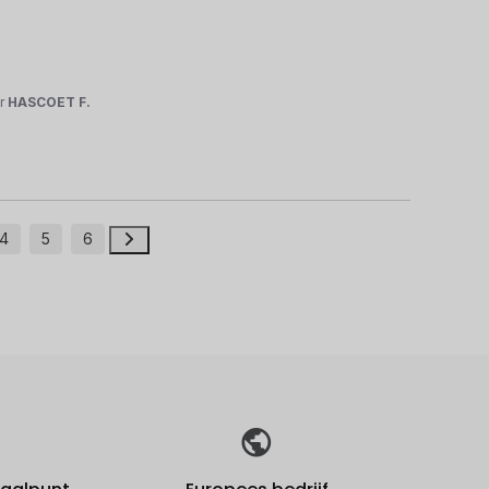
r
HASCOET F.
4
5
6