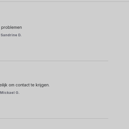
n problemen
r
Sandrine D.
ijk om contact te krijgen.
r
Mickael G.