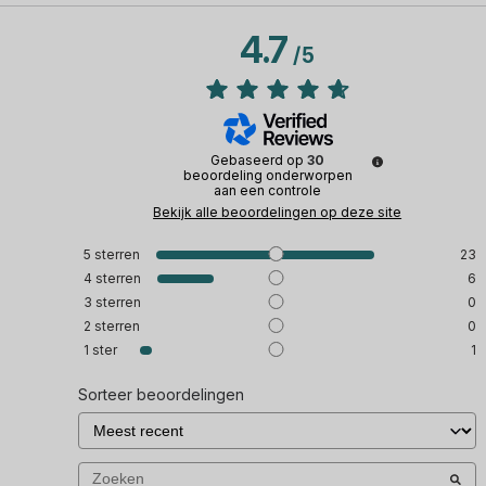
4.7
/
5
Gebaseerd op
30
beoordeling onderworpen
aan een controle
Bekijk alle beoordelingen op deze site
5
sterren
23
4
sterren
6
3
sterren
0
2
sterren
0
1
ster
1
Sorteer beoordelingen