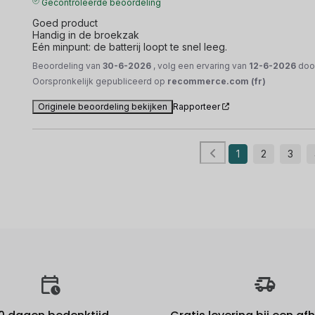
Gecontroleerde beoordeling
Goed product

Handig in de broekzak

Eén minpunt: de batterij loopt te snel leeg.
Beoordeling van
30-6-2026
, volg een ervaring van
12-6-2026
doo
Oorspronkelijk gepubliceerd op
recommerce.com (fr)
Originele beoordeling bekijken
Rapporteer
1
2
3