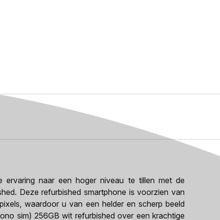
rvaring naar een hoger niveau te tillen met de
hed. Deze refurbished smartphone is voorzien van
ixels, waardoor u van een helder en scherp beeld
mono sim) 256GB wit refurbished over een krachtige