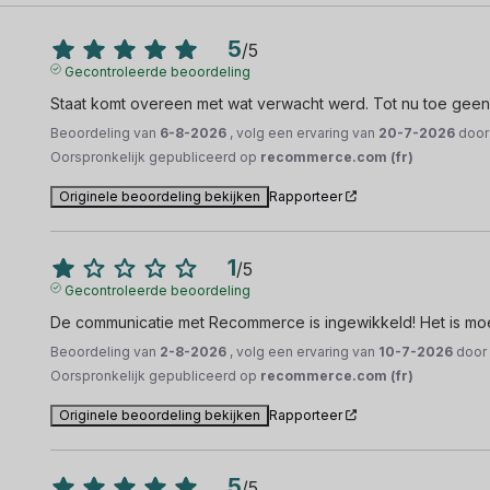
5
/
5
Gecontroleerde beoordeling
Staat komt overeen met wat verwacht werd. Tot nu toe gee
Beoordeling van
6-8-2026
, volg een ervaring van
20-7-2026
doo
Oorspronkelijk gepubliceerd op
recommerce.com (fr)
Originele beoordeling bekijken
Rapporteer
1
/
5
Gecontroleerde beoordeling
De communicatie met Recommerce is ingewikkeld! Het is moeil
Beoordeling van
2-8-2026
, volg een ervaring van
10-7-2026
doo
Oorspronkelijk gepubliceerd op
recommerce.com (fr)
Originele beoordeling bekijken
Rapporteer
5
/
5