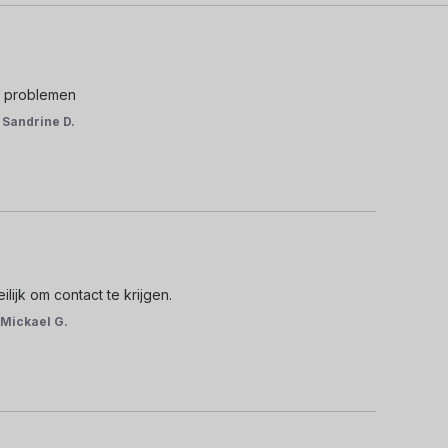
n problemen
r
Sandrine D.
ijk om contact te krijgen.
r
Mickael G.