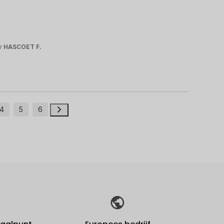
r
HASCOET F.
4
5
6