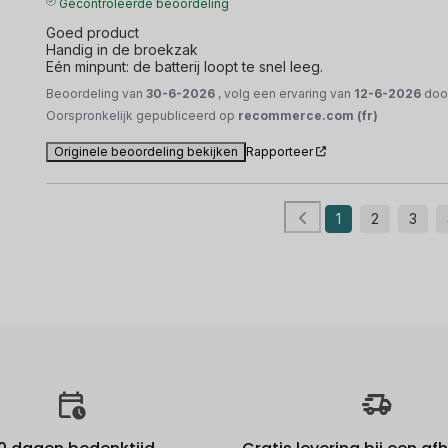
Gecontroleerde beoordeling
Goed product

Handig in de broekzak

Eén minpunt: de batterij loopt te snel leeg.
Beoordeling van
30-6-2026
, volg een ervaring van
12-6-2026
doo
Oorspronkelijk gepubliceerd op
recommerce.com (fr)
Originele beoordeling bekijken
Rapporteer
1
2
3