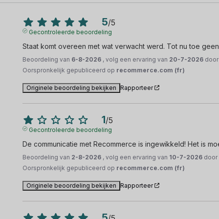
5
/
5
Gecontroleerde beoordeling
Staat komt overeen met wat verwacht werd. Tot nu toe gee
Beoordeling van
6-8-2026
, volg een ervaring van
20-7-2026
doo
Oorspronkelijk gepubliceerd op
recommerce.com (fr)
Originele beoordeling bekijken
Rapporteer
1
/
5
Gecontroleerde beoordeling
De communicatie met Recommerce is ingewikkeld! Het is moeil
Beoordeling van
2-8-2026
, volg een ervaring van
10-7-2026
doo
Oorspronkelijk gepubliceerd op
recommerce.com (fr)
Originele beoordeling bekijken
Rapporteer
5
/
5