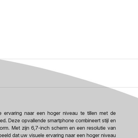
rvaring naar een hoger niveau te tillen met de
ed. Deze opvallende smartphone combineert stijl en
 vorm. Met zijn 6,7-inch scherm en een resolutie van
beeld dat uw visuele ervaring naar een hoger niveau