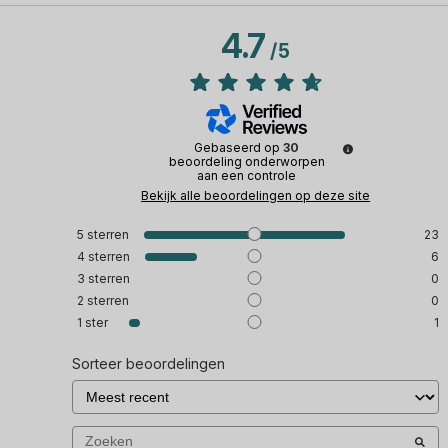
4.7
/
5
Gebaseerd op
30
beoordeling onderworpen
aan een controle
Bekijk alle beoordelingen op deze site
5
sterren
23
4
sterren
6
3
sterren
0
2
sterren
0
1
ster
1
Sorteer beoordelingen