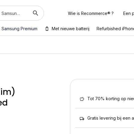
Wie is Recommerce® ?
Een p
Samsung Premium
Met nieuwe batterij
Refurbished iPhon
sim)
Tot 70% korting op ni
ed
Gratis levering bij een 