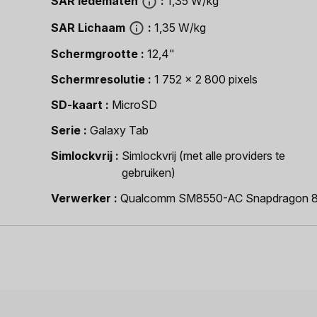
SAR ledematen
1,35 W/kg
SAR Lichaam
1,35 W/kg
Schermgrootte
12,4"
Schermresolutie
1 752 x 2 800 pixels
SD-kaart
MicroSD
Serie
Galaxy Tab
Simlockvrij
Simlockvrij (met alle providers te
gebruiken)
Verwerker
Qualcomm SM8550-AC Snapdragon 