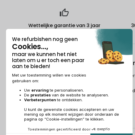
Wettelijke garantie van 3 jaar
3
Over ons
Refurbishi
Wie is Recommerce®?
Hoe Recommerc
refurbished?
Sponsorship
De Refurbished
Dit wordt over ons gezegd
Recommerce Group
Aanwerving