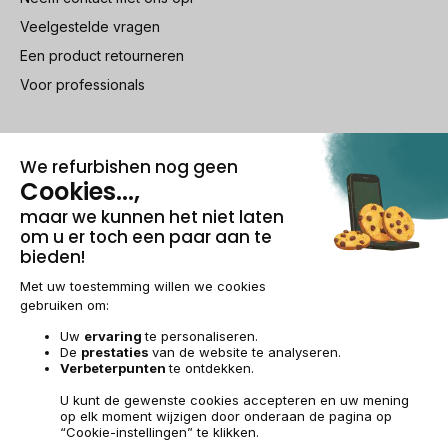
Veelgestelde vragen
Een product retourneren
Voor professionals
100% beveiligde betaling
Wettelijke vermeldingen & AG
Beheer van cookies
Algemene verkoopvoorwaarden
Persoonsgegevens
Toegankelijkheid
Sitemap
BE-NL | €
© 2009-2026 RECOMMERCE - Alle rechten voorbehouden.