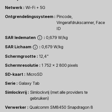
Netwerk
Wi-Fi + 5G
Ontgrendelingssysteem
Pincode,
Vingerafdrukscanner, Face
ID
SAR ledematen
0,679 W/kg
SAR Lichaam
0,679 W/kg
Schermgrootte
12,4"
Schermresolutie
1 752 x 2 800 pixels
SD-kaart
MicroSD
Serie
Galaxy Tab
Simlockvrij
Simlockvrij (met alle providers te
gebruiken)
Verwerker
Qualcomm SM8450 Snapdragon 8