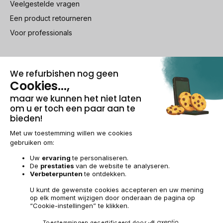
Veelgestelde vragen
Een product retourneren
Voor professionals
100% beveiligde betaling
Wettelijke vermeldingen & AG
Beheer van cookies
Algemene verkoopvoorwaarden
Persoonsgegevens
Toegankelijkheid
Sitemap
BE-NL | €
© 2009-2026 RECOMMERCE - Alle rechten voorbehouden.