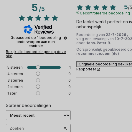
5
5
/
/
5
Gecontroleerde beoordeling
De tablet werkt perfect en is 
onberispelijk.
Beoordeling van
22-7-2026
,
Gebaseerd op
1
beoordeling
volg een ervaring van
10-7-20
onderworpen aan een
door
Hans-Peter R.
controle
Oorspronkelijk gepubliceerd op
Bekijk alle beoordelingen op deze
recommerce.com (de)
site
Originele beoordeling bekijke
5
sterren
1
Rapporteer
4
sterren
0
3
sterren
0
2
sterren
0
1
ster
0
Sorteer beoordelingen