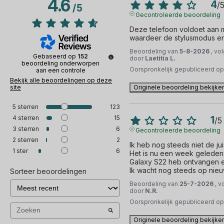
4.6
4
/
/
5
Gecontroleerde beoordeling
Deze telefoon voldoet aan mi
waardeer de stylusmodus er
Beoordeling van
5-8-2026
, vo
Gebaseerd op
152
door
Laetitia L.
beoordeling onderworpen
Oorspronkelijk gepubliceerd o
aan een controle
Bekijk alle beoordelingen op deze
site
Originele beoordeling bekijke
5
sterren
123
4
sterren
15
1
/
5
3
sterren
6
Gecontroleerde beoordeling
2
sterren
2
Ik heb nog steeds niet de ju
1
ster
6
Het is nu een week geleden d
Galaxy S22 heb ontvangen en
Ik wacht nog steeds op nieu
Sorteer beoordelingen
Beoordeling van
25-7-2026
, v
door
N.R.
Oorspronkelijk gepubliceerd o
Originele beoordeling bekijke