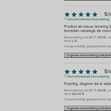
5
/
Gecontroleerde beoordeling
Product als nieuw, levering 
tevreden vanwege de concu
Beoordeling van
21-7-2026
, v
door
L.G.
Oorspronkelijk gepubliceerd o
Originele beoordeling bekijke
5
/
Gecontroleerde beoordeling
Prachtig, degene die ik wild
Beoordeling van
21-7-2026
, v
door
Sarah B.
Oorspronkelijk gepubliceerd o
Originele beoordeling bekijke