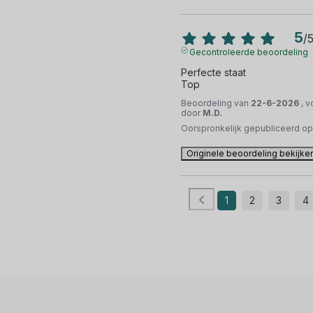
5
/
Gecontroleerde beoordeling
Perfecte staat 

Top
Beoordeling van
22-6-2026
, 
door
M.D.
Oorspronkelijk gepubliceerd o
Originele beoordeling bekijke
1
2
3
4