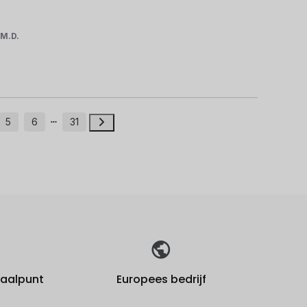
r
M.D.
5
6
31
fhaalpunt
Europees bedrijf