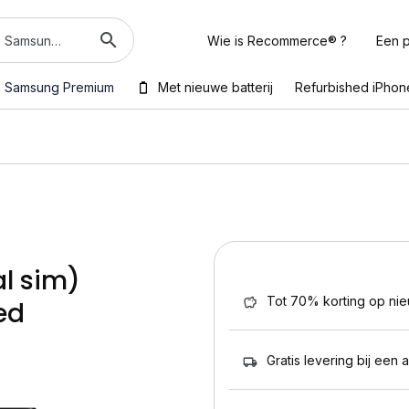
Wie is Recommerce® ?
Een p
Samsung Premium
Met nieuwe batterij
Refurbished iPhon
al sim)
Tot 70% korting op ni
ed
Gratis levering bij een 