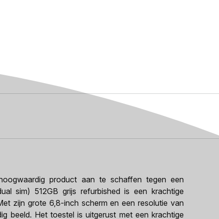
oogwaardig product aan te schaffen tegen een
ual sim) 512GB grijs refurbished is een krachtige
et zijn grote 6,8-inch scherm en een resolutie van
g beeld. Het toestel is uitgerust met een krachtige