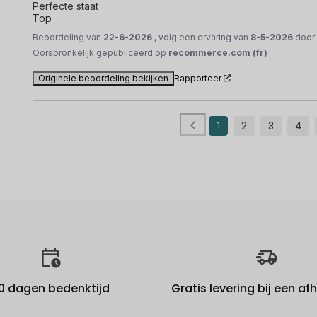
Perfecte staat 

Top
Beoordeling van
22-6-2026
, volg een ervaring van
8-5-2026
doo
Oorspronkelijk gepubliceerd op
recommerce.com (fr)
Originele beoordeling bekijken
Rapporteer
1
2
3
4
0 dagen bedenktijd
Gratis levering bij een a