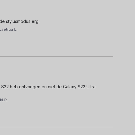
de stylusmodus erg.
Laetitia L.
 S22 heb ontvangen en niet de Galaxy S22 Ultra.

r
N.R.