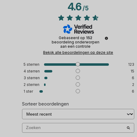
4.6
/
5
Gebaseerd op
152
beoordeling onderworpen
aan een controle
Bekijk alle beoordelingen op deze site
5
sterren
123
4
sterren
15
3
sterren
6
2
sterren
2
1
ster
6
Sorteer beoordelingen