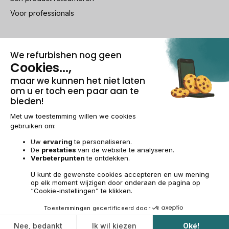
Voor professionals
100% beveiligde betaling
Wettelijke vermeldingen & AG
Beheer van cookies
Algemene verkoopvoorwaarden
Persoonsgegevens
Toegankelijkheid
Sitemap
BE-NL | €
© 2009-2026 RECOMMERCE - Alle rechten voorbehouden.