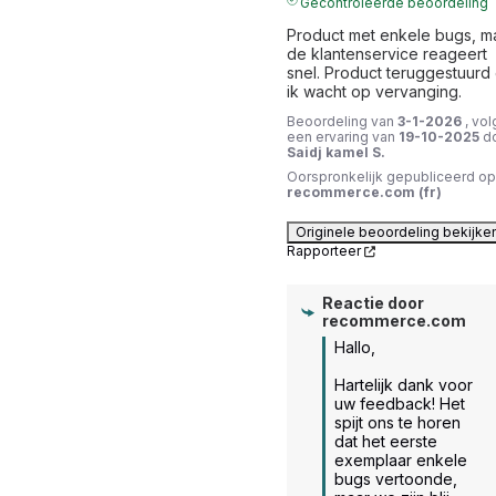
Gecontroleerde beoordeling
Product met enkele bugs, ma
de klantenservice reageert 
snel. Product teruggestuurd 
ik wacht op vervanging.
Beoordeling van
3-1-2026
, vol
een ervaring van
19-10-2025
d
Saidj kamel S.
Oorspronkelijk gepubliceerd op
recommerce.com (fr)
Originele beoordeling bekijke
Rapporteer
Reactie door
recommerce.com
Hallo,

Hartelijk dank voor 
uw feedback! Het 
spijt ons te horen 
dat het eerste 
exemplaar enkele 
bugs vertoonde, 