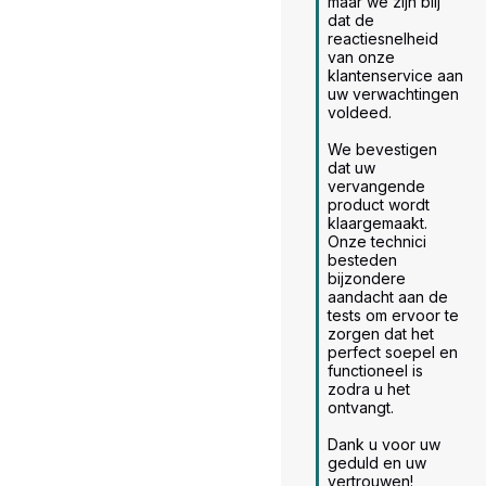
maar we zijn blij 
dat de 
reactiesnelheid 
van onze 
klantenservice aan 
uw verwachtingen 
voldeed.

We bevestigen 
dat uw 
vervangende 
product wordt 
klaargemaakt. 
Onze technici 
besteden 
bijzondere 
aandacht aan de 
tests om ervoor te 
zorgen dat het 
perfect soepel en 
functioneel is 
zodra u het 
ontvangt.

Dank u voor uw 
geduld en uw 
vertrouwen!
