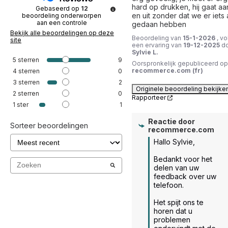
hard op drukken, hij gaat aan
Gebaseerd op
12
en uit zonder dat we er iets 
beoordeling onderworpen
aan een controle
gedaan hebben
Bekijk alle beoordelingen op deze
Beoordeling van
15-1-2026
, vo
site
een ervaring van
19-12-2025
d
Sylvie L.
5
sterren
9
Oorspronkelijk gepubliceerd op
recommerce.com (fr)
4
sterren
0
3
sterren
2
Originele beoordeling bekijke
2
sterren
0
Rapporteer
1
ster
1
Reactie door
Sorteer beoordelingen
recommerce.com
Hallo Sylvie,

Bedankt voor het 
delen van uw 
feedback over uw 
telefoon.

Het spijt ons te 
horen dat u 
problemen 