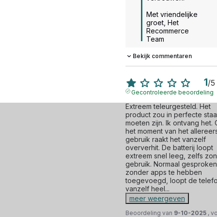
Met vriendelijke 
groet, Het 
Recommerce 
Team
Bekijk commentaren
1
/
5
Gecontroleerde beoordeling
Extreem teleurgesteld. Het 
product zou in perfecte staat
moeten zijn. Ik ontvang het. 
het moment van het allereers
gebruik raakt het vanzelf 
oververhit. De batterij loopt 
extreem snel leeg, zelfs zon
gebruik. Normaal gesproken,
zonder apps te hebben 
toegevoegd, loopt de telefo
vanzelf heel
...
meer weergeven
Beoordeling van
9-10-2025
, v