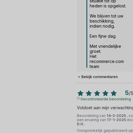
situatie tot op 
heden is opgelost.

We blijven tot uw 
beschikking, 
indien nodig.

Een fijne dag.

Met vriendelijke 
groet.

Het 
recommerce.com 
team
Bekijk commentaren
5
/
Gecontroleerde beoordeling
Voldoet aan mijn verwachtin
Beoordeling van
14-3-2025
, v
een ervaring van
17-1-2025
doo
D.H.
Oorspronkelijk gepubliceerd op