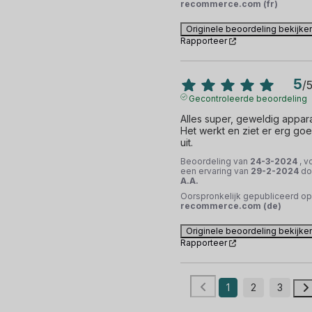
recommerce.com (fr)
Originele beoordeling bekijke
Rapporteer
5
/
Gecontroleerde beoordeling
Alles super, geweldig apparaa
Het werkt en ziet er erg goe
uit.
Beoordeling van
24-3-2024
, v
een ervaring van
29-2-2024
do
A.A.
Oorspronkelijk gepubliceerd op
recommerce.com (de)
Originele beoordeling bekijke
Rapporteer
1
2
3