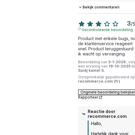
Bekijk commentaren
3
/
Gecontroleerde beoordeling
Product met enkele bugs, ma
de klantenservice reageert 
snel. Product teruggestuurd 
ik wacht op vervanging.
Beoordeling van
3-1-2026
, vol
een ervaring van
19-10-2025
d
Saidj kamel S.
Oorspronkelijk gepubliceerd op
recommerce.com (fr)
Originele beoordeling bekijke
Rapporteer
Reactie door
recommerce.com
Hallo,

Hartelijk dank voor 