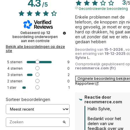
4.3
3
/
/
5
Gecontroleerde beoordeling
Enkele problemen met de 
telefoon, de knoppen zijn nie
erg gevoelig, je moet er erg 
hard op drukken, hij gaat aan
Gebaseerd op
12
en uit zonder dat we er iets 
beoordeling onderworpen
aan een controle
gedaan hebben
Bekijk alle beoordelingen op deze
Beoordeling van
15-1-2026
, vo
site
een ervaring van
19-12-2025
d
Sylvie L.
5
sterren
9
Oorspronkelijk gepubliceerd op
recommerce.com (fr)
4
sterren
0
3
sterren
2
Originele beoordeling bekijke
2
sterren
0
Rapporteer
1
ster
1
Reactie door
Sorteer beoordelingen
recommerce.com
Hallo Sylvie,

Bedankt voor het 
delen van uw 
feedback over uw 