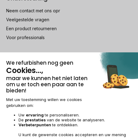
Neem contact met ons opr
Veelgestelde vragen
Een product retourneren
Voor professionals
100% beveiligde betaling
Wettelijke vermeldingen & AG
Beheer van cookies
Algemene verkoopvoorwaarden
Persoonsgegevens
Toegankelijkheid
Sitemap
BE-NL | €