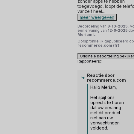
zonder apps te hebben 
toegevoegd, loopt de telefo
vanzelf heel
...
meer weergeven
Beoordeling van
9-10-2025
, v
een ervaring van
12-9-2025
do
Meriam L.
Oorspronkelijk gepubliceerd op
recommerce.com (fr)
Originele beoordeling bekijke
Rapporteer
Reactie door
recommerce.com
Hallo Meriam,

Het spijt ons 
oprecht te horen 
dat uw ervaring 
met dit product 
niet aan uw 
verwachtingen 
voldeed. 
