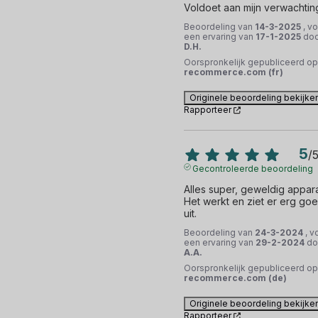
Voldoet aan mijn verwachtin
Beoordeling van
14-3-2025
, v
een ervaring van
17-1-2025
doo
D.H.
Oorspronkelijk gepubliceerd op
recommerce.com (fr)
Originele beoordeling bekijke
Rapporteer
5
/
Gecontroleerde beoordeling
Alles super, geweldig apparaa
Het werkt en ziet er erg goe
uit.
Beoordeling van
24-3-2024
, v
een ervaring van
29-2-2024
do
A.A.
Oorspronkelijk gepubliceerd op
recommerce.com (de)
Originele beoordeling bekijke
Rapporteer