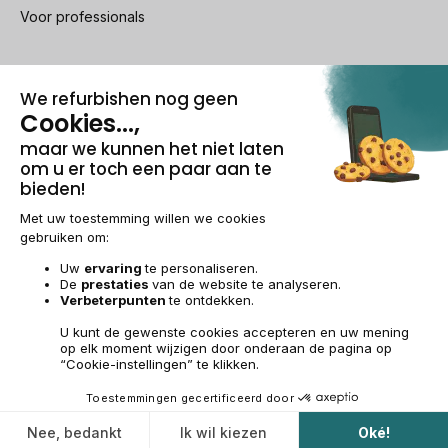
Voor professionals
100% beveiligde betaling
Wettelijke vermeldingen & AG
Beheer van cookies
Algemene verkoopvoorwaarden
Persoonsgegevens
Toegankelijkheid
Sitemap
BE-NL | €
© 2009-2026 RECOMMERCE - Alle rechten voorbehouden.