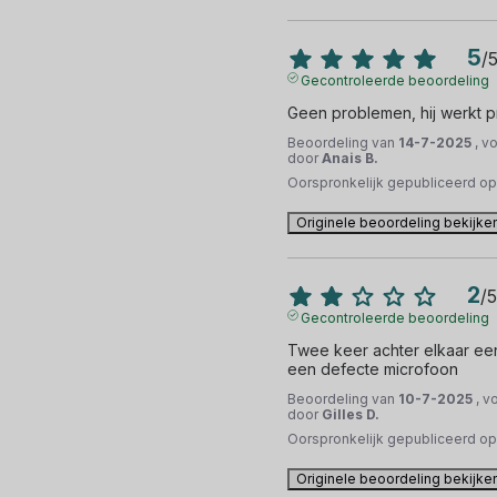
5
/
Gecontroleerde beoordeling
Geen problemen, hij werkt p
Beoordeling van
14-7-2025
, v
door
Anais B.
Oorspronkelijk gepubliceerd o
Originele beoordeling bekijke
2
/
5
Gecontroleerde beoordeling
Twee keer achter elkaar een
een defecte microfoon
Beoordeling van
10-7-2025
, v
door
Gilles D.
Oorspronkelijk gepubliceerd o
Originele beoordeling bekijke