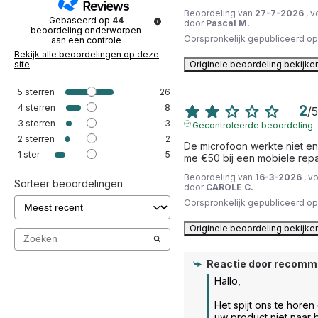
Beoordeling van
27-7-2026
, 
Gebaseerd op
44
door
Pascal M.
beoordeling onderworpen
Oorspronkelijk gepubliceerd o
aan een controle
Bekijk alle beoordelingen op deze
site
Originele beoordeling bekijke
5
sterren
26
4
sterren
8
2
/
5
3
sterren
3
Gecontroleerde beoordeling
2
sterren
2
De microfoon werkte niet en
1
ster
5
me €50 bij een mobiele repa
Beoordeling van
16-3-2026
, v
Sorteer beoordelingen
door
CAROLE C.
Oorspronkelijk gepubliceerd o
Originele beoordeling bekijke
Reactie door
recomm
Hallo, 

Het spijt ons te horen
uw product niet naar 