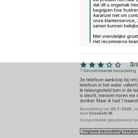
dat dit u ongemak hee
begrijpen hoe frustrere
Aaranzel niet om cont
onze klantenservice, z
samen kunnen bekijken
Met vriendelijke groet.
Het recommerce-tea
3
/
Gecontroleerde beoordeling
3e telefoon aankoop bij re!co
telefoon in het water vallen!)
ik teleurgesteld ben in de t
is slecht, mensen horen me sl
donker. Maar ik had 1 maand 
Beoordeling van
23-7-2025
, v
door
Elisabeth M.
Oorspronkelijk gepubliceerd o
Originele beoordeling bekijke