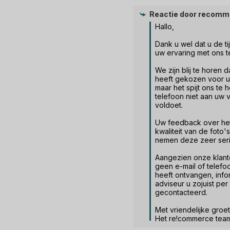
Reactie door
recomm
Hallo,

Dank u wel dat u de t
uw ervaring met ons te
We zijn blij te horen 
heeft gekozen voor u
maar het spijt ons te 
telefoon niet aan uw 
voldoet.

Uw feedback over het
kwaliteit van de foto'
nemen deze zeer serie
Aangezien onze klante
geen e-mail of telefoo
heeft ontvangen, infor
adviseur u zojuist per 
gecontacteerd.

Met vriendelijke groet,
Het re!commerce team