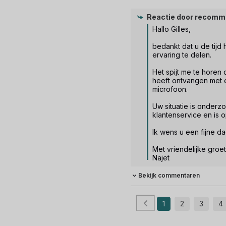
Reactie door
recomm
Hallo Gilles, 

bedankt dat u de tijd
ervaring te delen. 

Het spijt me te horen 
heeft ontvangen met 
microfoon. 

Uw situatie is onderz
klantenservice en is o
Ik wens u een fijne dag
Met vriendelijke groet, 
Najet
Bekijk commentaren
1
2
3
4