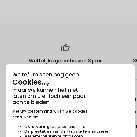
Wettelijke garantie van 3 jaar
3
Over ons
Refurbishi
Wie is Recommerce®?
Hoe Recommerc
refurbished?
Sponsorship
De Refurbished
Dit wordt over ons gezegd