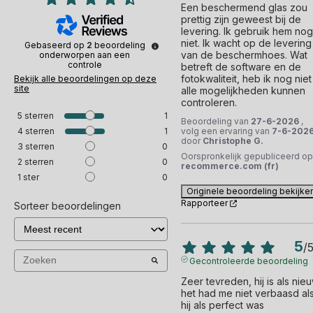
Een beschermend glas zou 
prettig zijn geweest bij de 
levering. Ik gebruik hem nog 
niet. Ik wacht op de levering 
Gebaseerd op
2
beoordeling
van de beschermhoes. Wat 
onderworpen aan een
controle
betreft de software en de 
fotokwaliteit, heb ik nog niet 
Bekijk alle beoordelingen op deze
site
alle mogelijkheden kunnen 
controleren.
5
sterren
1
Beoordeling van
27-6-2026
,
4
sterren
1
volg een ervaring van
7-6-202
door
Christophe G.
3
sterren
0
Oorspronkelijk gepubliceerd op
2
sterren
0
recommerce.com (fr)
1
ster
0
Originele beoordeling bekijke
Rapporteer
Sorteer beoordelingen
5
/
Gecontroleerde beoordeling
Zeer tevreden, hij is als nieuw
het had me niet verbaasd als
hij als perfect was 