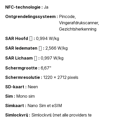
NFC-technologie
Ja
Ontgrendelingssysteem
Pincode,
Vingerafdrukscanner,
Gezichtsherkenning
SAR Hoofd
0,994 W/kg
SAR ledematen
2,566 W/kg
SAR Lichaam
0,997 W/kg
Schermgrootte
6,67"
Schermresolutie
1220 x 2712 pixels
SD-kaart
Neen
Sim
Mono sim
Simkaart
Nano Sim et eSIM
Simlockvrij
Simlockvrij (met alle providers te