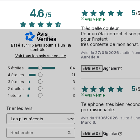
4.6
5
/
/
5
Avis vérifié
Très belle couleur

Pour un état correct et son pr
pour l'instant.

très contente de mon achat.
Basé sur
115
avis soumis à un
contrôle
Avis du
27/06/2026
, suite à 
Voir tous les avis sur ce site
Aurélie A.
5
étoiles
84
Utile
(0)
Signaler
4
étoiles
21
3
étoiles
3
5
/
2
étoiles
4
Avis vérifié
1
étoile
3
Telephone  tres bien recondit
Trier les avis
prix raisonnable.
Avis du
11/06/2026
, suite à u
Marc S.
Utile
(0)
Signaler