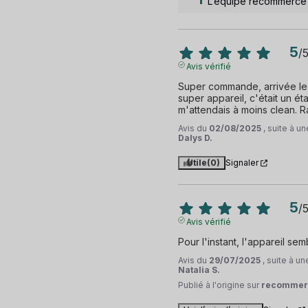
L’équipe recommerce
5
/
Avis vérifié
Super commande, arrivée le v
super appareil, c'était un éta
m'attendais à moins clean. Ra
Avis du
02/08/2025
, suite à 
Dalys D.
Utile
(0)
Signaler
5
/
Avis vérifié
Pour l'instant, l'appareil sem
Avis du
29/07/2025
, suite à u
Natalia S.
Publié à l'origine sur
recommer