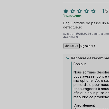
1
/
5
Avis vérifié
Déçu, difficile de passé un ap
défectueux
Avis du
11/05/2026
, suite à u
Jerôme S.
Utile
(0)
Signaler
Réponse de
recomme
Bonjour,

Nous sommes désolés
vous avez rencontré de
microphone. Votre sati
primordiale pour nous,
encourageons à nous 
afin que nous puission
résoudre ce problème.
Cordialement.
