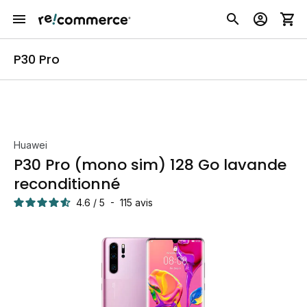
P30 Pro
Huawei
P30 Pro (mono sim) 128 Go lavande
reconditionné
4.6
/
5
-
115
avis