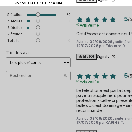
Voir tous les avis sur ce site
5
étoiles
20
5
/
4
étoiles
2
Avis vérifié
3
étoiles
1
Cet iPhone est comme neuf 
2
étoiles
0
1
étoile
0
Avis du
02/08/2026
, suite à 
12/07/2026
par
Edouard D.
Trier les avis
Utile
(0)
Signaler
5
/
Avis vérifié
Le téléphone est parfait cepe
payé un supplément pour avoi
protection - celle-ci présent
bulles …c’est dommage - sino
recommande
Avis du
02/08/2026
, suite à 
17/07/2026
par
KARINE T.