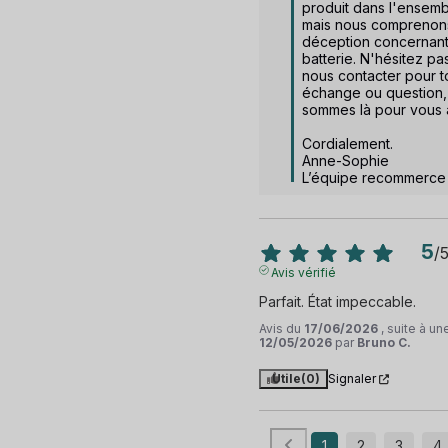
produit dans l'ensembl
mais nous comprenons
déception concernant 
batterie. N'hésitez pas
nous contacter pour to
échange ou question, 
sommes là pour vous ai
Cordialement.

Anne-Sophie

L’équipe recommerce
5
/
Avis vérifié
Parfait. État impeccable.
Avis du
17/06/2026
, suite à u
12/05/2026
par
Bruno C.
Utile
(0)
Signaler
1
2
3
4