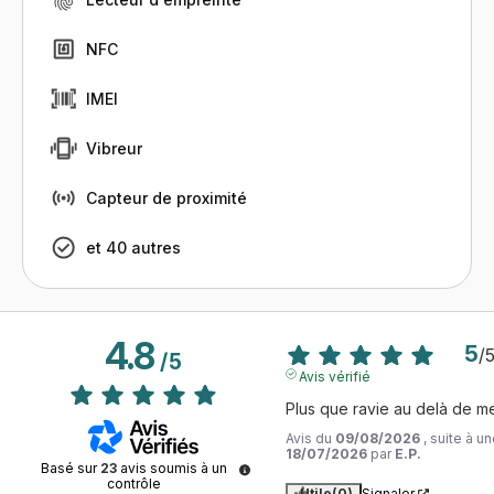
NFC
IMEI
Vibreur
Capteur de proximité
et 40 autres
4.8
5
/
/
5
Avis vérifié
Plus que ravie au delà de 
Avis du
09/08/2026
, suite à 
18/07/2026
par
E.P.
Basé sur
23
avis soumis à un
contrôle
Utile
(0)
Signaler