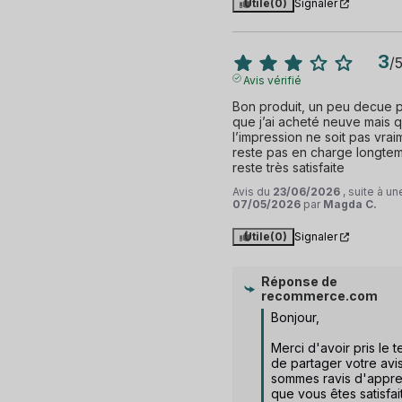
Utile
(0)
Signaler
3
/
Avis vérifié
Bon produit, un peu decue po
que j’ai acheté neuve mais que
l’impression ne soit pas vraim
reste pas en charge longtemp
reste très satisfaite
Avis du
23/06/2026
, suite à u
07/05/2026
par
Magda C.
Utile
(0)
Signaler
Réponse de
recommerce.com
Bonjour, 

Merci d'avoir pris le t
de partager votre avis
sommes ravis d'appre
que vous êtes satisfait