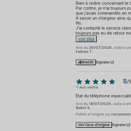
Rien à redire concernant le 
Par contre, je n’ai toujours 
que j’avais commandés en m
À savoir un chargeur ainsi q
fils.

J’ai contacté le service clien
toujours pas eu de retour mal
voir plus
Avis du
20/07/2026
, suite à 
Fabien T.
Utile
(0)
Signaler
5
/
Avis vérifié
État du téléphone impeccabl
Avis du
16/07/2026
, suite à u
Robin S.
Publié à l'origine sur
recommer
Voir l’avis d’origine
Signaler