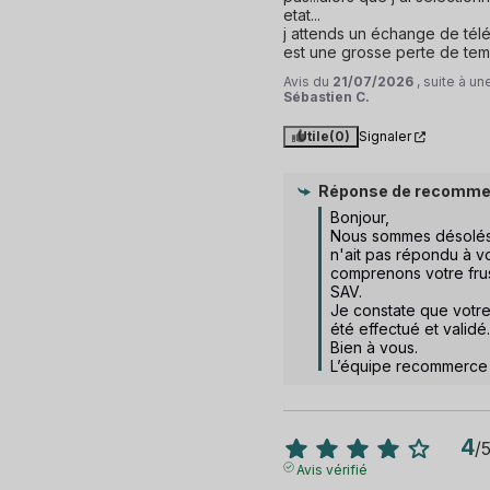
etat...

j attends un échange de tél
est une grosse perte de temp
Avis du
21/07/2026
, suite à u
Sébastien C.
Utile
(0)
Signaler
Réponse de
recomme
Bonjour,  

Nous sommes désolés
n'ait pas répondu à vo
comprenons votre frust
SAV.  

Je constate que votre
été effectué et validé.

Bien à vous.

L’équipe recommerce
4
/
Avis vérifié