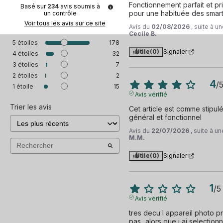
Fonctionnement parfait et pris
Basé sur
234
avis soumis à
pour une habituée des smar
un contrôle
Voir tous les avis sur ce site
Avis du
02/08/2026
, suite à 
Cecile B.
5
étoiles
178
Utile
(0)
Signaler
4
étoiles
32
3
étoiles
7
2
étoiles
2
4
/
1
étoile
15
Avis vérifié
Trier les avis
Cet article est comme stipulé 
général et fonctionnel
Avis du
22/07/2026
, suite à 
M.M.
Utile
(0)
Signaler
1
/
5
Avis vérifié
tres decu l appareil photo pr
pas...alors que j ai selectio