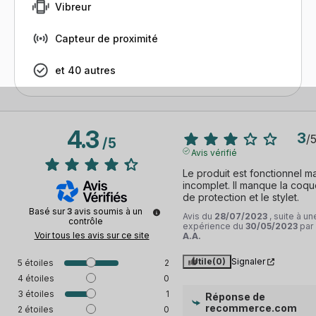
Vibreur
Capteur de proximité
et 40 autres
4.3
3
/
/
5
Avis vérifié
Le produit est fonctionnel ma
incomplet. Il manque la coqu
de protection et le stylet.
Basé sur
3
avis soumis à un
Avis du
28/07/2023
, suite à un
contrôle
expérience du
30/05/2023
par
Voir tous les avis sur ce site
A.A.
Utile
(0)
Signaler
5
étoiles
2
4
étoiles
0
3
étoiles
1
Réponse de
recommerce.com
2
étoiles
0