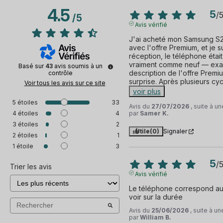
4.5
5
/
/
5
Avis vérifié
J'ai acheté mon Samsung S2
avec l'offre Premium, et je sui
réception, le téléphone était
vraiment comme neuf — exac
Basé sur
43
avis soumis à un
description de l'offre Premi
contrôle
surprise. Après plusieurs cy
Voir tous les avis sur ce site
voir plus
5
étoiles
33
Avis du
27/07/2026
, suite à 
4
étoiles
4
par
Samer K.
3
étoiles
2
Utile
(0)
Signaler
2
étoiles
1
1
étoile
3
5
/
Trier les avis
Avis vérifié
Le téléphone correspond au de
voir sur la durée
Avis du
25/06/2026
, suite à u
par
William B.