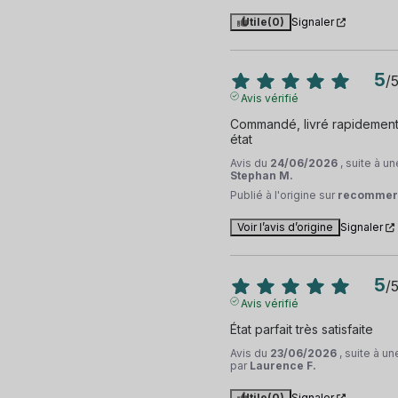
Utile
(0)
Signaler
5
/
Avis vérifié
Commandé, livré rapidement e
état
Avis du
24/06/2026
, suite à 
Stephan M.
Publié à l'origine sur
recommer
Voir l’avis d’origine
Signaler
5
/
Avis vérifié
État parfait très satisfaite
Avis du
23/06/2026
, suite à u
par
Laurence F.
Utile
(0)
Signaler