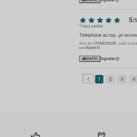
5
/
Avis vérifié
Telephone ao top ..je rec
Avis du
17/06/2026
, suite à u
par
Alain D.
Utile
(0)
Signaler
1
2
3
4