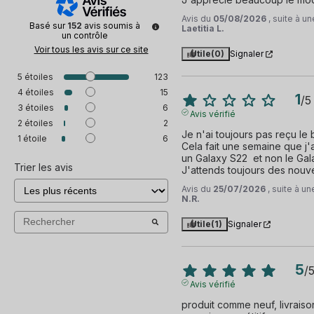
Avis du
05/08/2026
, suite à 
Basé sur
152
avis soumis à
Laetitia L.
un contrôle
Voir tous les avis sur ce site
Utile
(0)
Signaler
5
étoiles
123
4
étoiles
15
1
/
5
3
étoiles
6
Avis vérifié
2
étoiles
2
Je n'ai toujours pas reçu le 
1
étoile
6
Cela fait une semaine que j'ai
un Galaxy S22  et non le Gala
Trier les avis
J'attends toujours des nouve
Avis du
25/07/2026
, suite à u
N.R.
Utile
(1)
Signaler
5
/
Avis vérifié
produit comme neuf, livraison 2