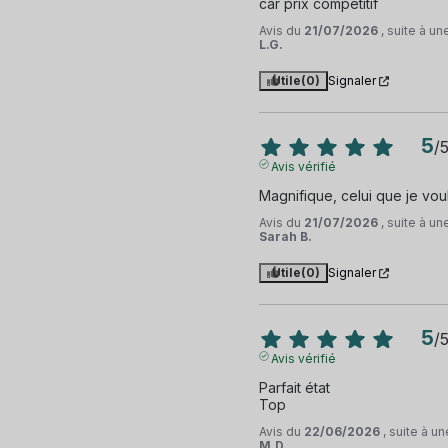
car prix compétitif
Avis du
21/07/2026
, suite à u
L.G.
Utile
(0)
Signaler
5
/
Avis vérifié
Magnifique, celui que je voul
Avis du
21/07/2026
, suite à u
Sarah B.
Utile
(0)
Signaler
5
/
Avis vérifié
Parfait état 

Top
Avis du
22/06/2026
, suite à 
M.D.