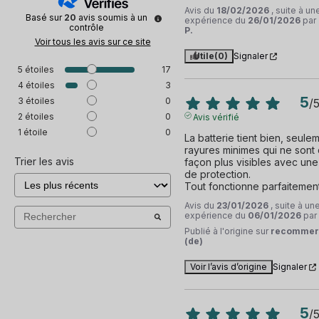
Avis du
18/02/2026
, suite à un
Basé sur
20
avis soumis à un
expérience du
26/01/2026
par
contrôle
P.
Voir tous les avis sur ce site
Utile
(0)
Signaler
5
étoiles
17
4
étoiles
3
5
3
étoiles
0
/
2
étoiles
0
Avis vérifié
1
étoile
0
La batterie tient bien, seule
rayures minimes qui ne sont 
Trier les avis
façon plus visibles avec une
de protection.

Tout fonctionne parfaitement
Avis du
23/01/2026
, suite à un
expérience du
06/01/2026
par
Publié à l'origine sur
recommer
(de)
Voir l’avis d’origine
Signaler
5
/